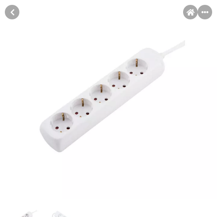
MENI
Račun
Pomoć pri kupovini
Kupovina na rate
Sve je lakše kad se podijeli!
Kupovinu na rate možete obaviti ukoliko posjedujete jednu od
Kupovina na rate
slikovito prikazanih kartica ispod.