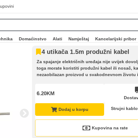
upovini
ehnika
Domaćinstvo
Alati
Namještaj
Kancelarijski pribor
4 utikača 1.5m produžni kabel
Za spajanje električnih uređaja nije uvijek dovo
toga morate koristiti produžni kabel ili nosač, 
nezaobilazan proizvod u svakodnevnom životu i
6.20KM
Dostav
Strujni kablov
Dodaj u korpu
Kupovina na rate