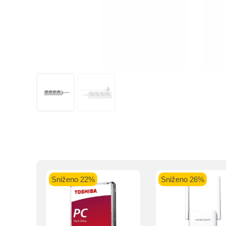
Kupovinu na r
Intesa Sanp
VISA Plati
ra
Sniženo 22%
Sniženo 26%