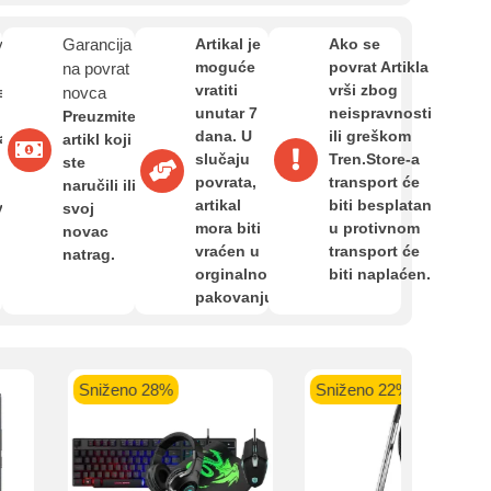
Zahtjev za reklamaciju
van
Garancija
Artikal je
Ako se
moguće
povrat Artikla
na povrat
Informacije o dostavi
vratiti
vrši zbog
e
novca
kartica ispod.
unutar 7
neispravnosti
Preuzmite
dana. U
ili greškom
a,
artikl koji
slučaju
Tren.Store-a
O nama
ste
povrata,
transport će
naručili ili
artikal
biti besplatan
van
svoj
mora biti
u protivnom
novac
Privatnost kupca
 banka VISA
Sparkasse banka
Raiffeisen banka VISA
NL
vraćen u
transport će
natrag.
do 24 rate
MasterCard
Magic Card do 36 rata
MasterC
orginalnom
biti naplaćen.
Shop'n'Fun do 36 rata
pakovanju.
Uvjeti i odredbe
Sniženo 28%
Sniženo 22%