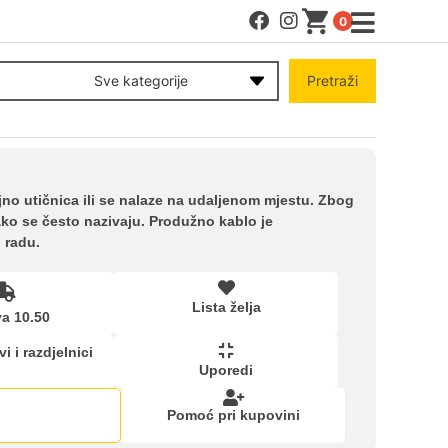
0
MENI
Sve kategorije
Pretraži
Račun
Pomoć pri kupovini
ljno utičnica ili se nalaze na udaljenom mjestu. Zbog
kako se često nazivaju. Produžno kablo je
 radu.
Kupovina na rate
Lista želja
Lista želja
a 10.50
i i razdjelnici
Uporedi
Upoređeni proizvodi
Pomoć pri kupovini