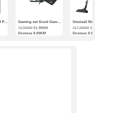
Xiaomi Redmi Note 14 Pro 8GB 256GB Crni
Gaming set Good Game Tastatura, Miš, Slušalice i podloga za miš
72,50
KM
51,90
KM
217,00
KM
169,00
KM
Dostava 9.00KM
Dostava 9.00KM