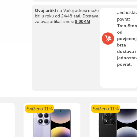
Ovaj artikl
na Vašoj adresi može
Jednosta
Kupovina na rate
biti u roku od 24/48 sati. Dostava
povrat
Sve je lakše kad se podijeli!
za ovaj artikal iznosi
9.00KM
Tren.Stor
ate možete obaviti ukoliko posjedujete jednu od slikovito prikazanih 
od
povjerenj
brza
dostava i
jednosta
povrat.
aolo banka
Intesa Sanpaolo banka
UniCredit banka
UniCredit
num do 12
VISA Inspire do 12 rata
MasterCard Obročna
Obročna 
ta
do 24 rate
Pomoć pri kupovini
Bit će uračunati bankarski troškovi u iznosi od 3.5%
Sniženo 11%
Sniženo 11%