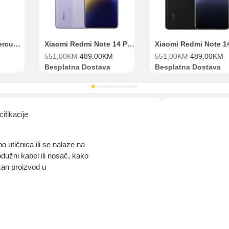
Range Extender Mercusys AX3000 ME80X Wi-Fi 6
Xiaomi Redmi Note 14 Pro 8GB 256GB Ljubičasti
551,00
KM
489,00
KM
551,00
KM
489,00
KM
Besplatna Dostava
Besplatna Dostava
ifikacije
no utičnica ili se nalaze na
dužni kabel ili nosač, kako
zan proizvod u