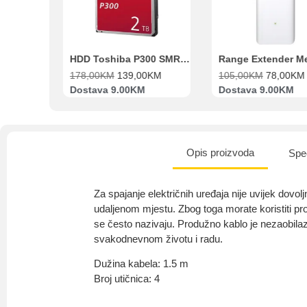
Beko Ugradbeni set N11 BBSE 123001 XD
HDD Toshiba P300 SMR 3.5″ 2TB SATA III
00
KM
178,00
KM
139,00
KM
105,00
KM
78,00
KM
va
Dostava 9.00KM
Dostava 9.00KM
Opis proizvoda
Spec
Za spajanje električnih uređaja nije uvijek dovolj
udaljenom mjestu. Zbog toga morate koristiti pro
se često nazivaju. Produžno kablo je nezaobila
svakodnevnom životu i radu.
Dužina kabela: 1.5 m
Broj utičnica: 4