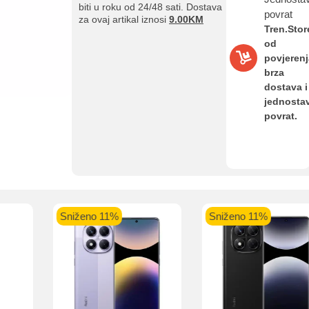
biti u roku od 24/48 sati. Dostava
povrat
za ovaj artikal iznosi
9.00KM
Tren.Stor
od
aolo banka
Intesa Sanpaolo banka
UniCredit banka
UniCredit
povjerenj
num do 12
VISA Inspire do 12 rata
MasterCard Obročna
Obročna 
brza
ta
do 24 rate
dostava i
jednosta
povrat.
Pomoć pri kupovini
Bit će uračunati bankarski troškovi u iznosi od 3.5%
Sniženo 11%
Sniženo 11%