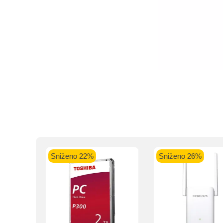
Intesa Sanp
VISA Plati
ra
Sniženo 22%
Sniženo 26%