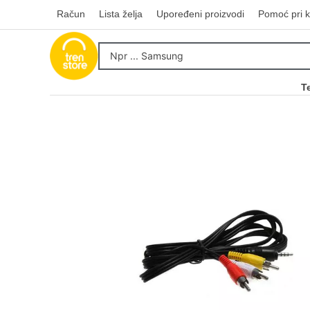
Račun
Lista želja
Upoređeni proizvodi
Pomoć pri k
T
Kupovinu na r