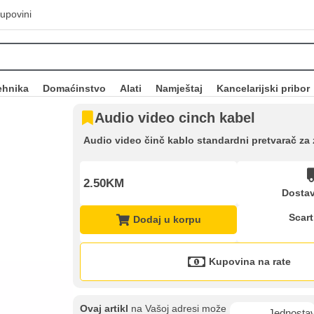
upovini
ehnika
Domaćinstvo
Alati
Namještaj
Kancelarijski pribor
Audio video cinch kabel
Audio video činč kablo standardni pretvarač za 
2.50KM
Dostav
Scart
Dodaj u korpu
Kupovina na rate
Kupovina na rate
Sve je lakše kad se podijeli!
ate možete obaviti ukoliko posjedujete jednu od slikovito prikazanih 
Ovaj artikl
na Vašoj adresi može
Jednosta