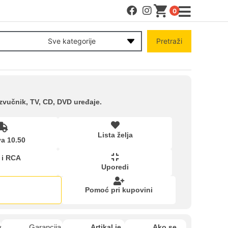
0
MENI
Sve kategorije
Pretraži
Račun
Pomoć pri kupovini
zvučnik, TV, CD, DVD uređaje.
Kupovina na rate
Lista želja
a 10.50
 i RCA
Lista želja
Uporedi
Pomoć pri kupovini
Upoređeni proizvodi
kartica ispod.
van
Garancija
Artikal je
Ako se