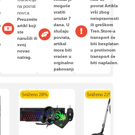
Zahtjev za reklamaciju
moguće
povrat Artikla
na povrat
vratiti
vrši zbog
e
novca
unutar 7
neispravnosti
Preuzmite
Informacije o dostavi
 banka VISA
Sparkasse banka
Raiffeisen banka VISA
NL
dana. U
ili greškom
a,
artikl koji
do 24 rate
MasterCard
Magic Card do 36 rata
MasterC
slučaju
Tren.Store-a
ste
Shop'n'Fun do 36 rata
povrata,
transport će
naručili ili
artikal
biti besplatan
O nama
van
svoj
mora biti
u protivnom
novac
vraćen u
transport će
natrag.
orginalnom
biti naplaćen.
Privatnost kupca
pakovanju.
Uvjeti i odredbe
Sniženo 28%
Sniženo 22%