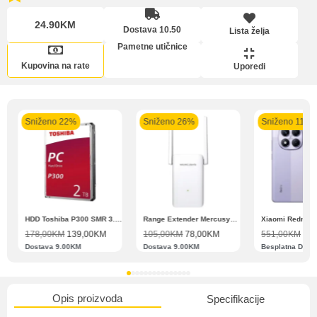
24.90KM
Dostava 10.50
Lista želja
Pomoć pri kupovini
Lista želja
Pametne utičnice
Bit će uračunati bankarski troškovi u iznosi od 3.5%
Kupovina na rate
Uporedi
Sniženo 22%
Sniženo 26%
Sniženo 11%
Upoređeni proizvodi
Zahtjev za reklamaciju
N11 BBSE 123001 XD
HDD Toshiba P300 SMR 3.5″ 2TB SATA III
Range Extender Mercusys AX3000 ME80X Wi-Fi 6
178,00
KM
139,00
KM
105,00
KM
78,00
KM
551,00
KM
489
Dostava 9.00KM
Dostava 9.00KM
Besplatna Dost
Informacije o dostavi
Opis proizvoda
Specifikacije