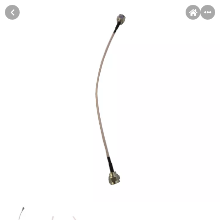
MENI
Račun
Pomoć pri kupovini
Kupovina na rate
Sve je lakše kad se podijeli!
Kupovinu na rate možete obaviti ukoliko posjedujete jednu od
slikovito prikazanih kartica ispod.
Kupovina na rate