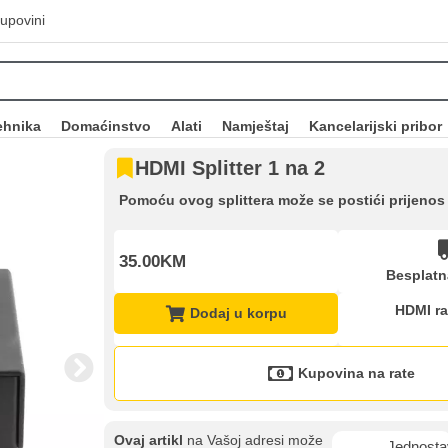
upovini
ehnika
Domaćinstvo
Alati
Namještaj
Kancelarijski pribor
HDMI Splitter 1 na 2
Pomoću ovog splittera može se postići prijenos 
35.00KM
Besplatn
HDMI ra
Dodaj u korpu
Kupovina na rate
Ovaj artikl
na Vašoj adresi može
Jednosta