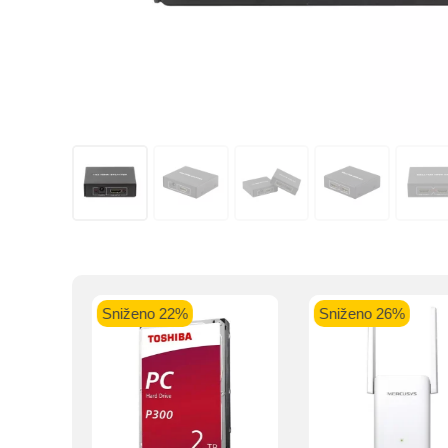
Kupovinu na r
Intesa Sanp
VISA Plati
ra
Sniženo 22%
Sniženo 26%