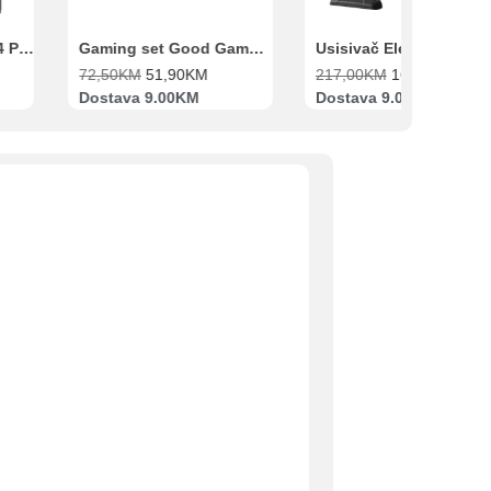
Xiaomi Redmi Note 14 Pro 8GB 256GB Crni
Gaming set Good Game Tastatura, Miš, Slušalice i podloga za miš
72,50
KM
51,90
KM
217,00
KM
169,00
KM
Dostava 9.00KM
Dostava 9.00KM