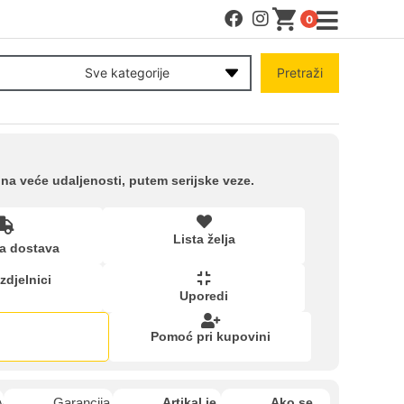
0
MENI
Sve kategorije
Pretraži
Račun
Pomoć pri kupovini
na veće udaljenosti, putem serijske veze.
Kupovina na rate
Lista želja
a dostava
zdjelnici
Lista želja
Uporedi
Pomoć pri kupovini
Upoređeni proizvodi
van
Garancija
Artikal je
Ako se