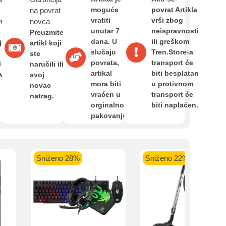
Zahtjev za reklamaciju
moguće
povrat Artikla
na povrat
vratiti
vrši zbog
re
novca
unutar 7
neispravnosti
Preuzmite
Informacije o dostavi
dana. U
ili greškom
ja,
artikl koji
slučaju
Tren.Store-a
ste
kartica ispod.
povrata,
transport će
i
naručili ili
artikal
biti besplatan
O nama
avan
svoj
mora biti
u protivnom
novac
vraćen u
transport će
natrag.
orginalnom
biti naplaćen.
Privatnost kupca
pakovanju.
 banka VISA
Sparkasse banka
Raiffeisen banka VISA
NL
do 24 rate
MasterCard
Magic Card do 36 rata
MasterC
Uvjeti i odredbe
Shop'n'Fun do 36 rata
Sniženo 28%
Sniženo 22%