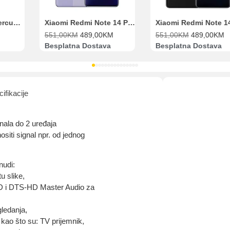
Range Extender Mercusys AX3000 ME80X Wi-Fi 6
Xiaomi Redmi Note 14 Pro 8GB 256GB Ljubičasti
551,00
KM
489,00
KM
551,00
KM
489,00
KM
Besplatna Dostava
Besplatna Dostava
ifikacije
nala do 2 uređaja
siti signal npr. od jednog
nudi:
u slike,
HD i DTS-HD Master Audio za
gledanja,
 kao što su: TV prijemnik,