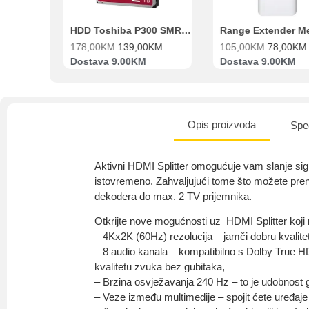
Beko Ugradbeni set N11 BBSE 123001 XD
HDD Toshiba P300 SMR 3.5″ 2TB SATA III
00
KM
178,00
KM
139,00
KM
105,00
KM
78,00
KM
va
Dostava 9.00KM
Dostava 9.00KM
Opis proizvoda
Spec
Aktivni HDMI Splitter omogućuje vam slanje sig
istovremeno. Zahvaljujući tome što možete preno
dekodera do max. 2 TV prijemnika.
Otkrijte nove mogućnosti uz HDMI Splitter koji 
– 4Kx2K (60Hz) rezolucija – jamči dobru kvalitet
– 8 audio kanala – kompatibilno s Dolby True 
kvalitetu zvuka bez gubitaka,
– Brzina osvježavanja 240 Hz – to je udobnost 
– Veze između multimedije – spojit ćete uređaje