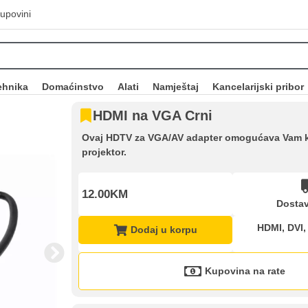
upovini
ehnika
Domaćinstvo
Alati
Namještaj
Kancelarijski pribor
HDMI na VGA Crni
Ovaj HDTV za VGA/AV adapter omogućava Vam ko
projektor.
12.00KM
Dostav
HDMI, DVI,
Dodaj u korpu
Kupovina na rate