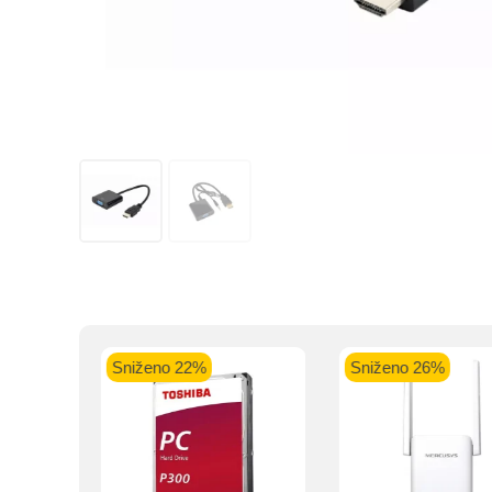
Kupovinu na r
Intesa Sanp
VISA Plati
ra
Sniženo 22%
Sniženo 26%