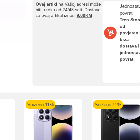
Ovaj artikl
na Vašoj adresi može
Jednosta
biti u roku od 24/48 sati. Dostava
Kupovina na rate
povrat
za ovaj artikal iznosi
9.00KM
Sve je lakše kad se podijeli!
Tren.Stor
ate možete obaviti ukoliko posjedujete jednu od slikovito prikazanih 
od
povjerenj
brza
dostava i
jednosta
povrat.
aolo banka
Intesa Sanpaolo banka
UniCredit banka
UniCredit
num do 12
VISA Inspire do 12 rata
MasterCard Obročna
Obročna 
ta
do 24 rate
Pomoć pri kupovini
Sniženo 11%
Sniženo 11%
Bit će uračunati bankarski troškovi u iznosi od 3.5%