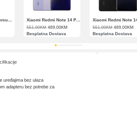
Range Extender Mercusys AX3000 ME80X Wi-Fi 6
Xiaomi Redmi Note 14 Pro 8GB 256GB Ljubičasti
551,00
KM
489,00
KM
551,00
KM
489,00
KM
Besplatna Dostava
Besplatna Dostava
ifikacije
 uređajima bez ulaza
nom adapteru bez potrebe za