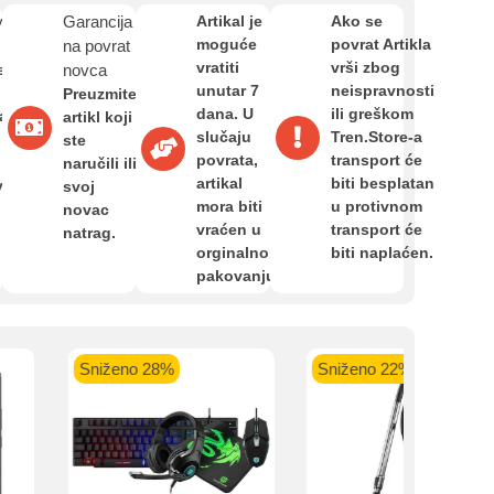
Zahtjev za reklamaciju
van
Garancija
Artikal je
Ako se
moguće
povrat Artikla
na povrat
vratiti
vrši zbog
e
novca
Informacije o dostavi
unutar 7
neispravnosti
kartica ispod.
Preuzmite
dana. U
ili greškom
a,
artikl koji
slučaju
Tren.Store-a
ste
povrata,
transport će
O nama
naručili ili
artikal
biti besplatan
van
svoj
mora biti
u protivnom
novac
vraćen u
transport će
natrag.
 banka VISA
Sparkasse banka
Raiffeisen banka VISA
NL
Privatnost kupca
orginalnom
biti naplaćen.
do 24 rate
MasterCard
Magic Card do 36 rata
MasterC
pakovanju.
Shop'n'Fun do 36 rata
Uvjeti i odredbe
Sniženo 28%
Sniženo 22%