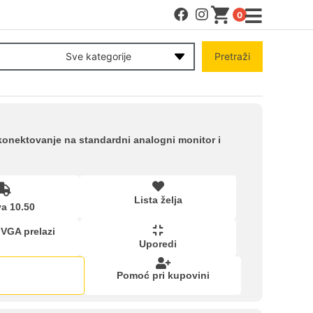
0
MENI
Sve kategorije
Pretraži
Račun
Pomoć pri kupovini
nektovanje na standardni analogni monitor i
Kupovina na rate
Lista želja
a 10.50
Lista želja
 VGA prelazi
Uporedi
Upoređeni proizvodi
Pomoć pri kupovini