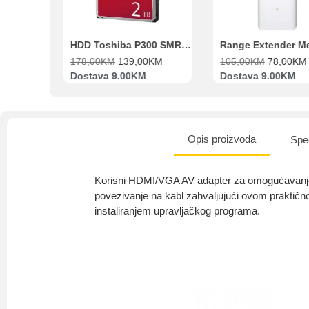
Beko Ugradbeni set N11 BBSE 123001 XD
HDD Toshiba P300 SMR 3.5″ 2TB SATA III
00
KM
178,00
KM
139,00
KM
105,00
KM
78,00
KM
va
Dostava 9.00KM
Dostava 9.00KM
Opis proizvoda
Spec
Korisni HDMI/VGA AV adapter za omogućavanje
povezivanje na kabl zahvaljujući ovom praktič
instaliranjem upravljačkog programa.