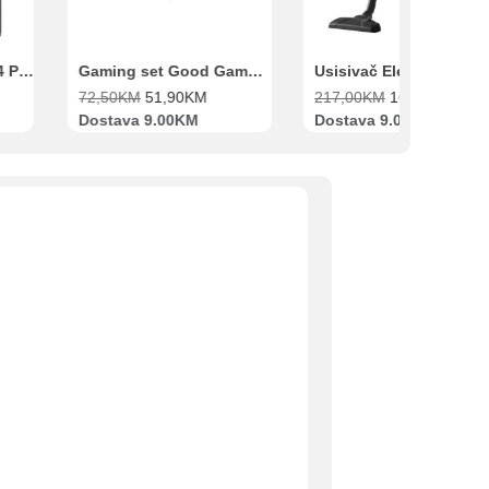
Xiaomi Redmi Note 14 Pro 8GB 256GB Crni
Gaming set Good Game Tastatura, Miš, Slušalice i podloga za miš
72,50
KM
51,90
KM
217,00
KM
169,00
KM
Dostava 9.00KM
Dostava 9.00KM