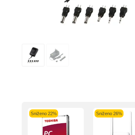
Kupovinu na r
Intesa Sanp
VISA Plati
ra
Sniženo 22%
Sniženo 26%