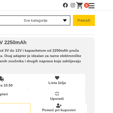
0
MENI
Sve kategorije
Pretraži
Račun
12V 2250mAh
Pomoć pri kupovini
 od 3V do 12V i kapacitetom od 2250mAh pruža
. Ovaj adapter je idealan za razne elektroničke
osnih zvučnika i drugih naprava koje zahtijevaju
Kupovina na rate
Lista želja
Lista želja
a 10.50
pteri
Upoređeni proizvodi
Uporedi
Pomoć pri kupovini