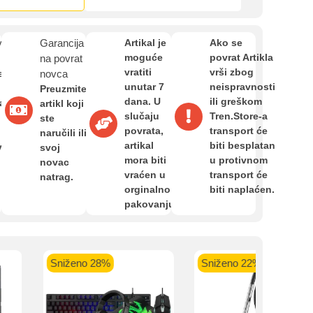
Zahtjev za reklamaciju
kartica ispod.
van
Garancija
Artikal je
Ako se
Informacije o dostavi
moguće
povrat Artikla
na povrat
vratiti
vrši zbog
e
novca
unutar 7
neispravnosti
Preuzmite
dana. U
ili greškom
O nama
a,
artikl koji
 banka VISA
Sparkasse banka
Raiffeisen banka VISA
NL
slučaju
Tren.Store-a
ste
do 24 rate
MasterCard
Magic Card do 36 rata
MasterC
povrata,
transport će
naručili ili
Shop'n'Fun do 36 rata
artikal
biti besplatan
van
svoj
Privatnost kupca
mora biti
u protivnom
novac
vraćen u
transport će
natrag.
orginalnom
biti naplaćen.
Uvjeti i odredbe
pakovanju.
Sniženo 28%
Sniženo 22%