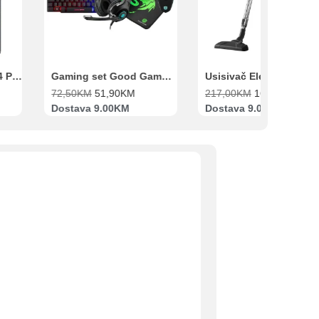
Xiaomi Redmi Note 14 Pro 8GB 256GB Crni
Gaming set Good Game Tastatura, Miš, Slušalice i podloga za miš
72,50
KM
51,90
KM
217,00
KM
169,00
KM
Dostava 9.00KM
Dostava 9.00KM