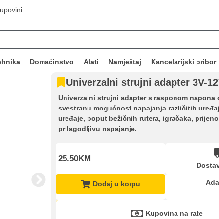
upovini
ehnika
Domaćinstvo
Alati
Namještaj
Kancelarijski pribor
Univerzalni strujni adapter 3V-
Univerzalni strujni adapter s rasponom napona
svestranu mogućnost napajanja različitih uređaja
uređaje, poput bežičnih rutera, igračaka, prijen
prilagodljivu napajanje.
25.50KM
Dostav
Ada
Dodaj u korpu
Kupovina na rate
Kupovina na rate