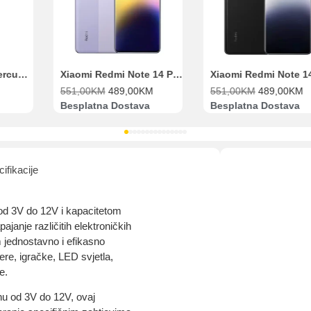
Range Extender Mercusys AX3000 ME80X Wi-Fi 6
Xiaomi Redmi Note 14 Pro 8GB 256GB Ljubičasti
551,00
KM
489,00
KM
551,00
KM
489,00
KM
Besplatna Dostava
Besplatna Dostava
ifikacije
od 3V do 12V i kapacitetom
janje različitih elektroničkih
 jednostavno i efikasno
ere, igračke, LED svjetla,
e.
u od 3V do 12V, ovaj