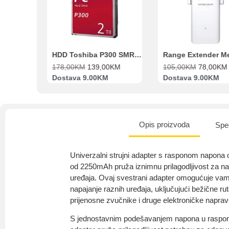
Beko Ugradbeni set N11 BBSE 123001 XD
HDD Toshiba P300 SMR 3.5″ 2TB SATA III
00
KM
178,00
KM
139,00
KM
105,00
KM
78,00
KM
va
Dostava 9.00KM
Dostava 9.00KM
Opis proizvoda
Spec
Univerzalni strujni adapter s rasponom napona 
od 2250mAh pruža iznimnu prilagodljivost za napa
uređaja. Ovaj svestrani adapter omogućuje vam
napajanje raznih uređaja, uključujući bežične rut
prijenosne zvučnike i druge elektroničke naprav
S jednostavnim podešavanjem napona u raspon