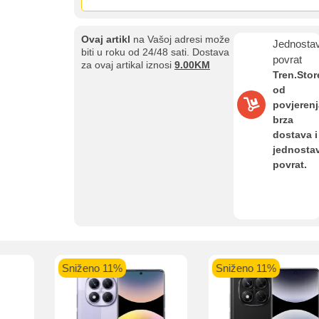
Sve je lakše kad se podijeli!
ate možete obaviti ukoliko posjedujete jednu od slikovito prikazanih 
Ovaj artikl
na Vašoj adresi može
Jednosta
biti u roku od 24/48 sati. Dostava
povrat
za ovaj artikal iznosi
9.00KM
Tren.Stor
od
povjerenj
aolo banka
Intesa Sanpaolo banka
UniCredit banka
UniCredit
brza
num do 12
VISA Inspire do 12 rata
MasterCard Obročna
Obročna 
dostava i
ta
do 24 rate
jednosta
povrat.
Pomoć pri kupovini
Bit će uračunati bankarski troškovi u iznosi od 3.5%
Sniženo 11%
Sniženo 11%