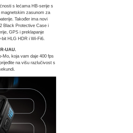
osti s lećama HB-serije s
 s magnetskim zasunom za
aterije. Također ima novi
2 Black Protective Case i
erije, GPS i preklapanje
0-bit HLG HDR i Wi-Fi6.
R-UAU.
-Mo, koja vam daje 400 fps
rijeđite na višu razlučivost s
sekundi.