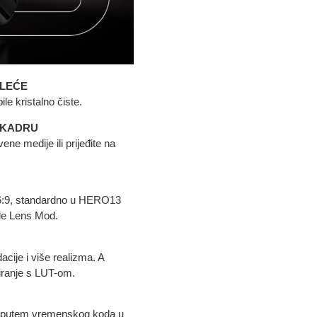
 LEĆE
le kristalno čiste.
M KADRU
ene medije ili prijeđite na
6:9, standardno u HERO13
ide Lens Mod.
cije i više realizma. A
diranje s LUT-om.
a putem vremenskog koda u