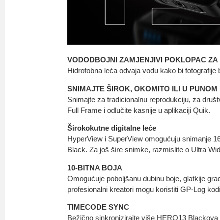
VODODBOJNI ZAMJENJIVI POKLOPAC ZA
Hidrofobna leća odvaja vodu kako bi fotografije bi
SNIMAJTE ŠIROK, OKOMITO ILI U PUNO
Snimajte za tradicionalnu reprodukciju, za društv
Full Frame i odlučite kasnije u aplikaciji Quik.
Širokokutne digitalne leće
HyperView i SuperView omogućuju snimanje 1
Black. Za još šire snimke, razmislite o Ultra W
10-BITNA BOJA
Omogućuje poboljšanu dubinu boje, glatkije grada
profesionalni kreatori mogu koristiti GP-Log ko
TIMECODE SYNC
Bežično sinkronizirajte više HERO13 Blackov