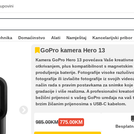
upovini
ehnika
Domaćinstvo
Alati
Namještaj
Kancelarijski pribor
GoPro kamera Hero 13
Kamera GoPro Hero 13 povećava Vaše kreativne
otkrivanjem, plus kompatibilnost s magnetski
produljenja baterije. Fotografije visoke razlučiv
fotografije ili izvlačite fotografije iz svojih vid
način rada s pravim postavkama za snimke koje 
gradacije i više realizma. A profesionalni kreat
bežični prijenosi s vašeg GoPro uređaja na vaš te
brzim žičanim prijenosima s USB-C kabelom.
985.00KM
775.00KM
Besplatn