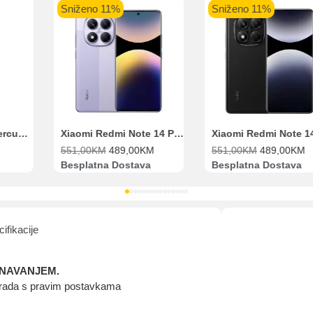
Sniženo 11%
Sniženo 28%
aolo banka
Intesa Sanpaolo banka
UniCredit banka
UniCredit
num do 12
VISA Inspire do 12 rata
MasterCard Obročna
Obročna 
ta
do 24 rate
Pomoć pri kupovini
Bit će uračunati bankarski troškovi u iznosi od 3.5%
Xiaomi Redmi Note 14 Pro 8GB 256GB Ljubičasti
Xiaomi Redmi Note 14 Pro 8GB 256GB Crni
M
551,00
KM
489,00
KM
72,50
KM
51,90
KM
Besplatna Dostava
Dostava 9.00KM
ifikacije
ZNAVANJEM.
in rada s pravim postavkama