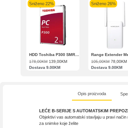
Sniženo 26%
Sniženo 11%
Intesa Sanp
VISA Plati
ra
HDD Toshiba P300 SMR 3.5″ 2TB SATA III
Range Extender Mercusys AX3000 ME80X Wi-Fi 6
KM
105,00
KM
78,00
KM
551,00
KM
489,00
K
Dostava 9.00KM
Besplatna Dostava
Opis proizvoda
Spec
LEĆE B-SERIJE S AUTOMATSKIM PREPO
Objektivi vas automatski stavljaju u pravi nač
za snimke koje želite