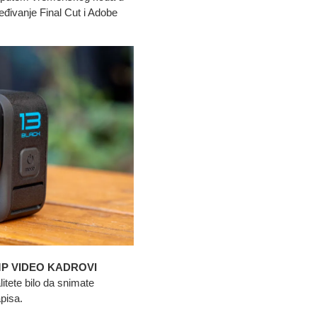
eđivanje Final Cut i Adobe
MP VIDEO KADROVI
litete bilo da snimate
apisa.