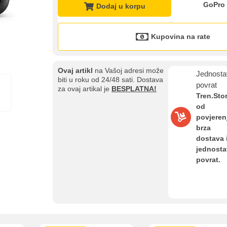
GoPro
Dodaj u korpu
Kupovina na rate
Ovaj artikl
na Vašoj adresi može
Jednosta
biti u roku od 24/48 sati. Dostava
povrat
za ovaj artikal je
BESPLATNA!
Tren.Sto
od
povjeren
brza
dostava 
jednost
Kupovina na rate
povrat.
Sve je lakše kad se podijeli!
ate možete obaviti ukoliko posjedujete jednu od slikovito prikazanih 