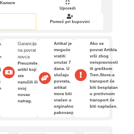
Zahtjev za reklamaciju
 Kamere
Uporedi
Pomoć pri kupovini
Informacije o dostavi
van
Garancija
Artikal je
Ako se
O nama
moguće
povrat Artikla
na povrat
vratiti
vrši zbog
re
novca
unutar 7
neispravnosti
Preuzmite
Privatnost kupca
dana. U
ili greškom
ja,
artikl koji
slučaju
Tren.Store-a
ste
povrata,
transport će
i
naručili ili
Uvjeti i odredbe
artikal
biti besplatan
avan
svoj
mora biti
u protivnom
novac
vraćen u
transport će
natrag.
kartica ispod.
orginalnom
biti naplaćen.
pakovanju.