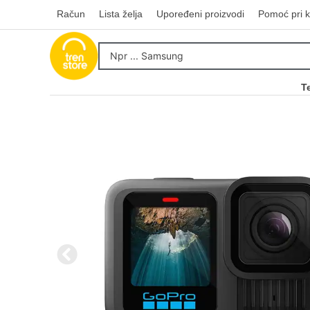
Račun
Lista želja
Upoređeni proizvodi
Pomoć pri k
T