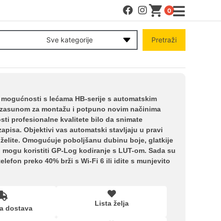
0
MENI
Sve kategorije
Pretraži
Račun
Pomoć pri kupovini
 mogućnosti s lećama HB-serije s automatskim
m zasunom za montažu i potpuno novim načinima
osti profesionalne kvalitete bilo da snimate
Kupovina na rate
eozapisa. Objektivi vas automatski stavljaju u pravi
želite. Omogućuje poboljšanu dubinu boje, glatkije
ori mogu koristiti GP-Log kodiranje s LUT-om. Sada su
Lista želja
lefon preko 40% brži s Wi-Fi 6 ili idite s munjevito
Upoređeni proizvodi
Lista želja
a dostava