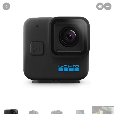
MENI
Račun
Pomoć pri kupovini
Kupovina na rate