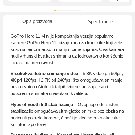
Opis proizvoda
Specifikacije
O nama
GoPro Hero 11 Mini je kompaktnija verzija popularne
kamere GoPro Hero 11, dizajnirana za korisnike koji žele
snažnu performansu u manjim dimenzijama. Ova kamera
nudi vrhunski kvalitet snimanja uz jednostavno korišćenje
Privatnost kupca
i izuzetnu prenosivost.
Visokokvalitetno snimanje videa
– 5.3K video pri 60fps,
4K pri 120fps, i 2.7K pri 240fps, što omogućava snimanje
neverovatno oštrih i detaljnih video sadržaja, kao i
usporenih snimaka u visokom kvalitetu.
Uvjeti i odredbe
HyperSmooth 5.0 stabilizacija
– Ovaj napredni sistem
stabilizacije omogućava ultra-glatke snimke bez obzira na
brzinu ili pokrete kamere, čineći je idealnom za akcijske
snimke i sportove.