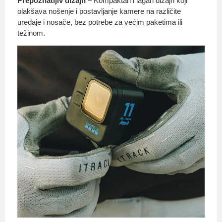
Prepoznatljiv dizajn
– Kompaktan i lagan dizajn koji
olakšava nošenje i postavljanje kamere na različite
uređaje i nosače, bez potrebe za većim paketima ili
težinom.