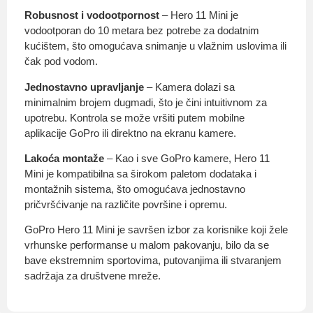
Robusnost i vodootpornost
– Hero 11 Mini je
vodootporan do 10 metara bez potrebe za dodatnim
kućištem, što omogućava snimanje u vlažnim uslovima ili
čak pod vodom.
Jednostavno upravljanje
– Kamera dolazi sa
minimalnim brojem dugmadi, što je čini intuitivnom za
upotrebu. Kontrola se može vršiti putem mobilne
aplikacije GoPro ili direktno na ekranu kamere.
Lakoća montaže
– Kao i sve GoPro kamere, Hero 11
Mini je kompatibilna sa širokom paletom dodataka i
montažnih sistema, što omogućava jednostavno
pričvršćivanje na različite površine i opremu.
GoPro Hero 11 Mini je savršen izbor za korisnike koji žele
vrhunske performanse u malom pakovanju, bilo da se
bave ekstremnim sportovima, putovanjima ili stvaranjem
sadržaja za društvene mreže.