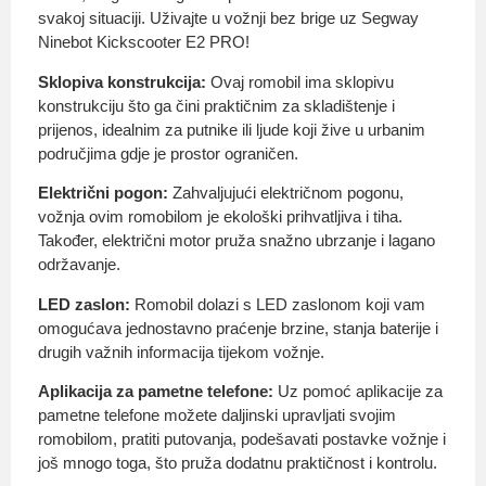
svakoj situaciji. Uživajte u vožnji bez brige uz Segway
Ninebot Kickscooter E2 PRO!
Sklopiva konstrukcija:
Ovaj romobil ima sklopivu
konstrukciju što ga čini praktičnim za skladištenje i
prijenos, idealnim za putnike ili ljude koji žive u urbanim
područjima gdje je prostor ograničen.
Električni pogon:
Zahvaljujući električnom pogonu,
vožnja ovim romobilom je ekološki prihvatljiva i tiha.
Također, električni motor pruža snažno ubrzanje i lagano
održavanje.
LED zaslon:
Romobil dolazi s LED zaslonom koji vam
omogućava jednostavno praćenje brzine, stanja baterije i
drugih važnih informacija tijekom vožnje.
Aplikacija za pametne telefone:
Uz pomoć aplikacije za
pametne telefone možete daljinski upravljati svojim
romobilom, pratiti putovanja, podešavati postavke vožnje i
još mnogo toga, što pruža dodatnu praktičnost i kontrolu.