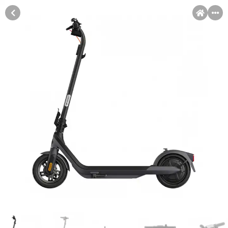
MENI
Račun
Pomoć pri kupovini
Kupovina na rate