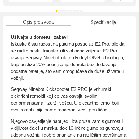
Opis proizvoda
Specifikacije
O nama
Uživajte u dometu i zabavi
Iskusite čistu radost na putu na posao uz E2 Pro, bilo da
se radi o poslu, transferu ili slobodno vrijeme. E2 Pro
usvaja Segway-Ninebot internu RideyLONG tehnologiju,
Privatnost kupca
koja postiže 20% poboljšanje dometa bez dodavanja
dodatne baterije, što vam omogućava da duže uživate u
vožnji.
Segway Ninebot Kickscooter E2 PRO je vrhunski
električni romobil koji će vas osvojiti svojim
Uvjeti i odredbe
performansama i izdržljivošću. U elegantnoj crnoj boji,
ovaj romobil nije samo moderan, već i praktičan.
Njegovo osvjetljenje naprijed i iza pruža vam sigurnost i
vidljivost čak i u mraku, dok 10-inčne gume osiguravaju
udobnu vožnju i dobro prianjanje na različitim površinama.