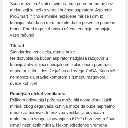
Sada možete uživati u svim čarima pripreme hrane bez
mirisa koji se teško vetre i bučnog aspiratora. Aspirator
ProSmart™ tiho eliminiše neželjene mirise i dim iz
kuhinje, tako da na miru možete da se posvetite pripremi
hrane. Pored toga, vrhunska ušteda energije smanjuje
vaše račune!
Tih rad
Standardna ventilacija, manje buke
Ne dozvolite da bučan aspirator nadglasa razgovor u
kuhinji. Zahvaljujući specijalnom izolacionom premazu,
aspirator je tih – dostiže jačinu od svega 7 dBA. Sada više
ne morate da pravite kompromis između razgovora i
sveže kuhinje!
Poboljšan efekat ventilatora
Prilikom grilovanja i prženja može biti dosta dima i jakih
mirisa, zbog čega vaša kuhinja može da bude neprijatno
mesto za boravak. Intenzivna ventilacija povećava
maksimalnu snagu isisavanja za 67%* i brzo vas rešava
dima i neprijatnih mirisa. Nakon određenog vremena