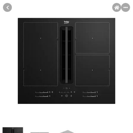
MENI
Račun
Pomoć pri kupovini
Kupovina na rate