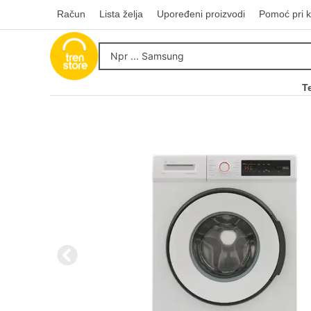
Račun
Lista želja
Upoređeni proizvodi
Pomoć pri k
T