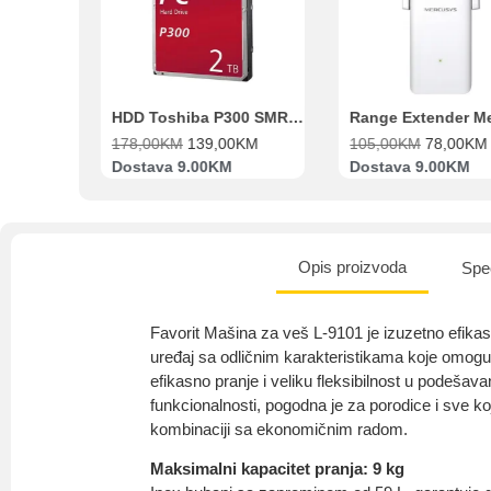
Beko Ugradbeni set N11 BBSE 123001 XD
HDD Toshiba P300 SMR 3.5″ 2TB SATA III
00
KM
178,00
KM
139,00
KM
105,00
KM
78,00
KM
va
Dostava 9.00KM
Dostava 9.00KM
Opis proizvoda
Spec
Favorit Mašina za veš L-9101 je izuzetno efika
uređaj sa odličnim karakteristikama koje omogu
efikasno pranje i veliku fleksibilnost u podeša
funkcionalnosti, pogodna je za porodice i sve k
kombinaciji sa ekonomičnim radom.
Maksimalni kapacitet pranja: 9 kg