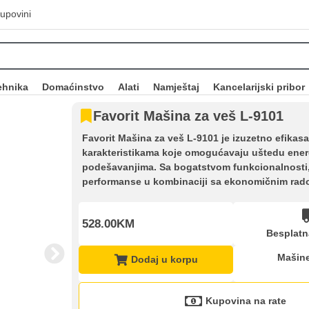
upovini
ehnika
Domaćinstvo
Alati
Namještaj
Kancelarijski pribor
Favorit Mašina za veš L-9101
Favorit Mašina za veš L-9101 je izuzetno efikas
karakteristikama koje omogućavaju uštedu energij
podešavanjima. Sa bogatstvom funkcionalnosti, 
performanse u kombinaciji sa ekonomičnim rad
528.00KM
Besplatn
Mašine
Dodaj u korpu
Kupovina na rate