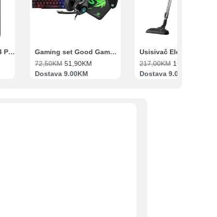
Xiaomi Redmi Note 14 Pro 8GB 256GB Crni
Gaming set Good Game Tastatura, Miš, Slušalice i podloga za miš
72,50
KM
51,90
KM
217,00
KM
169,00
KM
Dostava 9.00KM
Dostava 9.00KM