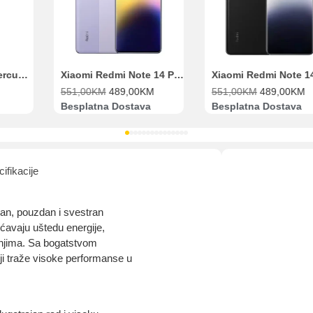
Pomoć pri kupovini
Bit će uračunati bankarski troškovi u iznosi od 3.5%
Range Extender Mercusys AX3000 ME80X Wi-Fi 6
Xiaomi Redmi Note 14 Pro 8GB 256GB Ljubičasti
551,00
KM
489,00
KM
551,00
KM
489,00
KM
Besplatna Dostava
Besplatna Dostava
ifikacije
san, pouzdan i svestran
ćavaju uštedu energije,
vanjima. Sa bogatstvom
oji traže visoke performanse u