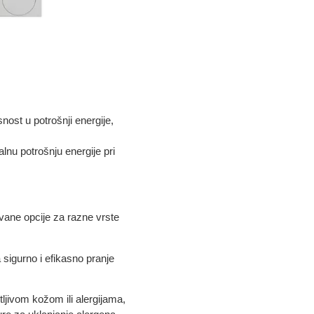
nost u potrošnji energije,
lnu potrošnju energije pri
ovane opcije za razne vrste
sigurno i efikasno pranje
tljivom kožom ili alergijama,