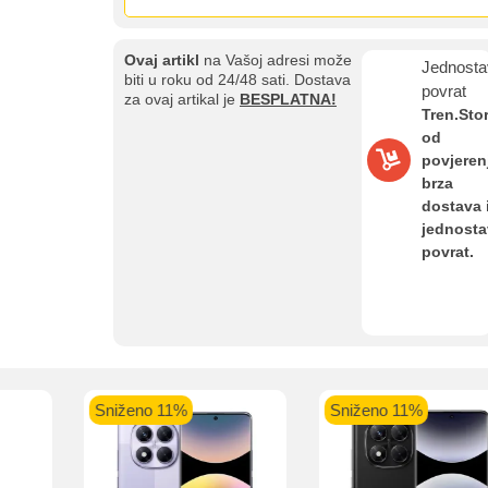
Ovaj artikl
na Vašoj adresi može
Jednosta
biti u roku od 24/48 sati. Dostava
povrat
za ovaj artikal je
BESPLATNA!
Tren.Sto
od
povjeren
brza
dostava 
Kupovina na rate
jednost
Sve je lakše kad se podijeli!
povrat.
ate možete obaviti ukoliko posjedujete jednu od slikovito prikazanih 
aolo banka
Intesa Sanpaolo banka
UniCredit banka
UniCredit
Sniženo 11%
Sniženo 11%
num do 12
VISA Inspire do 12 rata
MasterCard Obročna
Obročna 
ta
do 24 rate