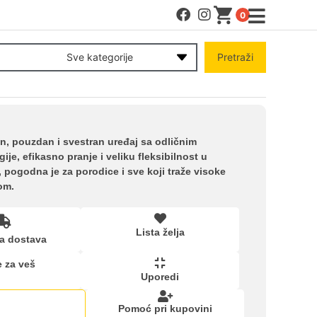
0
MENI
Sve kategorije
Pretraži
Račun
Pomoć pri kupovini
an, pouzdan i svestran uređaj sa odličnim
e, efikasno pranje i veliku fleksibilnost u
pogodna je za porodice i sve koji traže visoke
Kupovina na rate
om.
Lista želja
Lista želja
a dostava
 za veš
Upoređeni proizvodi
Uporedi
Pomoć pri kupovini