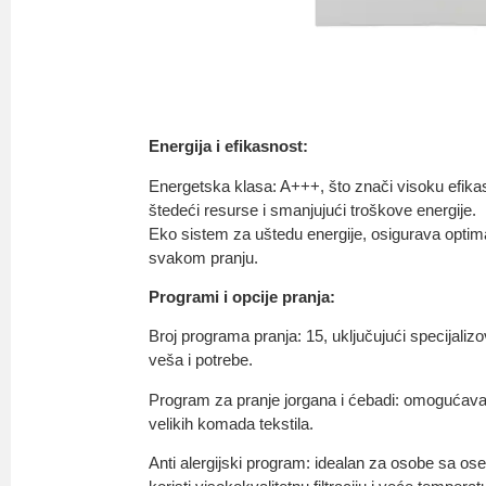
Energija i efikasnost:
Energetska klasa: A+++, što znači visoku efikas
štedeći resurse i smanjujući troškove energije.
Eko sistem za uštedu energije, osigurava optima
svakom pranju.
Programi i opcije pranja:
Broj programa pranja: 15, uključujući specijaliz
veša i potrebe.
Program za pranje jorgana i ćebadi: omogućava 
velikih komada tekstila.
Anti alergijski program: idealan za osobe sa ose