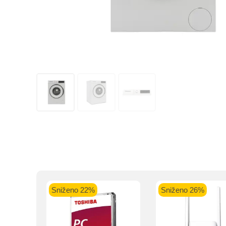
Kupovinu na r
Intesa Sanp
Sniženo 22%
Sniženo 26%
VISA Plati
ra