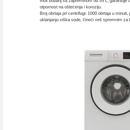
Inox bubanj sa zapreminom od 59 L, garantuje d
otpornost na oštećenja i koroziju.
Broj obrtaja pri centrifugi: 1000 obrtaja u minuti,
uklanjanju viška vode, čineći veš spremnim za 