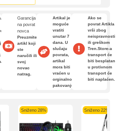
Zahtjev za reklamaciju
van
Garancija
Artikal je
Ako se
Informacije o dostavi
moguće
povrat Artikla
na povrat
vratiti
vrši zbog
re
novca
unutar 7
neispravnosti
Preuzmite
dana. U
ili greškom
O nama
ja,
artikl koji
slučaju
Tren.Store-a
ste
povrata,
transport će
i
naručili ili
artikal
biti besplatan
avan
svoj
Privatnost kupca
mora biti
u protivnom
novac
kartica ispod.
vraćen u
transport će
natrag.
orginalnom
biti naplaćen.
Uvjeti i odredbe
pakovanju.
 banka VISA
Sparkasse banka
Raiffeisen banka VISA
NL
Sniženo 28%
Sniženo 22%
do 24 rate
MasterCard
Magic Card do 36 rata
MasterC
Shop'n'Fun do 36 rata