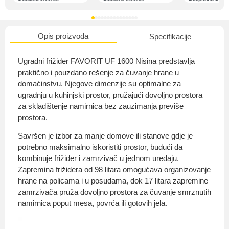
Opis proizvoda
Specifikacije
O nama
Ugradni frižider FAVORIT UF 1600 Nisina predstavlja
praktično i pouzdano rešenje za čuvanje hrane u
domaćinstvu. Njegove dimenzije su optimalne za
ugradnju u kuhinjski prostor, pružajući dovoljno prostora
Privatnost kupca
za skladištenje namirnica bez zauzimanja previše
prostora.
Savršen je izbor za manje domove ili stanove gdje je
potrebno maksimalno iskoristiti prostor, budući da
kombinuje frižider i zamrzivač u jednom uređaju.
Uvjeti i odredbe
Zapremina frižidera od 98 litara omogućava organizovanje
hrane na policama i u posudama, dok 17 litara zapremine
zamrzivača pruža dovoljno prostora za čuvanje smrznutih
namirnica poput mesa, povrća ili gotovih jela.