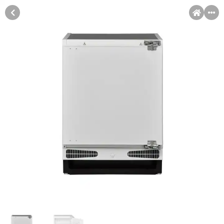
MENI
Račun
Pomoć pri kupovini
Kupovina na rate
Kupovina na rate
Sve je lakše kad se podijeli!