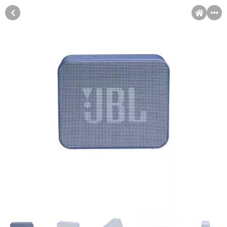
MENI
Račun
Pomoć pri kupovini
Kupovina na rate
Sve je lakše kad se podijeli!
Kupovinu na rate možete obaviti ukoliko posjedujete jednu od
Kupovina na rate
slikovito prikazanih kartica ispod.