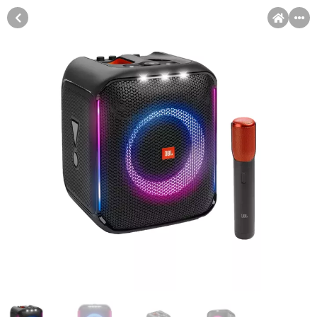
MENI
Račun
Pomoć pri kupovini
Kupovina na rate
Sve je lakše kad se podijeli!
Kupovinu na rate možete obaviti ukoliko posjedujete jednu od
Kupovina na rate
slikovito prikazanih kartica ispod.