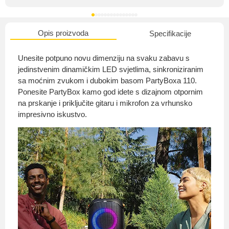
Opis proizvoda
Specifikacije
O nama
Unesite potpuno novu dimenziju na svaku zabavu s
jedinstvenim dinamičkim LED svjetlima, sinkroniziranim
sa moćnim zvukom i dubokim basom PartyBoxa 110.
Ponesite PartyBox kamo god idete s dizajnom otpornim
Privatnost kupca
na prskanje i priključite gitaru i mikrofon za vrhunsko
impresivno iskustvo.
Uvjeti i odredbe