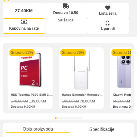
27.40KM
Dostava 10.50
Lista želja
Pomoć pri kupovini
Lista želja
Slušalice
Bit će uračunati bankarski troškovi u iznosi od 3.5%
Kupovina na rate
Uporedi
Sniženo 22%
Sniženo 26%
Sniženo 11%
Upoređeni proizvodi
Zahtjev za reklamaciju
N11 BBSE 123001 XD
HDD Toshiba P300 SMR 3.5″ 2TB SATA III
Range Extender Mercusys AX3000 ME80X Wi-Fi 6
178,00
KM
139,00
KM
105,00
KM
78,00
KM
551,00
KM
489
Dostava 9.00KM
Dostava 9.00KM
Besplatna Dost
Informacije o dostavi
Opis proizvoda
Specifikacije