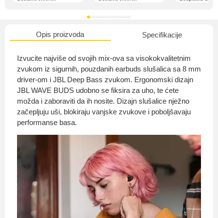
Opis proizvoda
Specifikacije
O nama
Izvucite najviše od svojih mix-ova sa visokokvalitetnim
zvukom iz sigurnih, pouzdanih earbuds slušalica sa 8 mm
driver-om i JBL Deep Bass zvukom. Ergonomski dizajn
JBL WAVE BUDS udobno se fiksira za uho, te ćete
Privatnost kupca
možda i zaboraviti da ih nosite. Dizajn slušalice nježno
začepljuju uši, blokiraju vanjske zvukove i poboljšavaju
performanse basa.
Uvjeti i odredbe