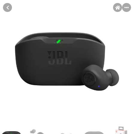
MENI
Račun
Pomoć pri kupovini
Kupovina na rate
Sve je lakše kad se podijeli!
Kupovina na rate
Kupovinu na rate možete obaviti ukoliko posjedujete jednu od
slikovito prikazanih kartica ispod.