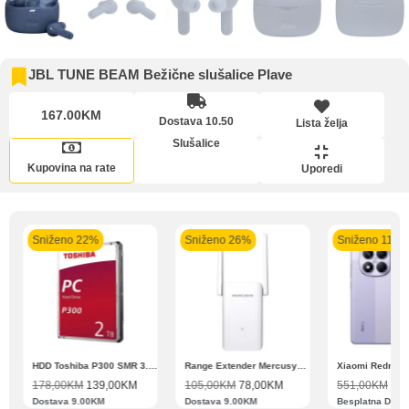
Lista želja
JBL TUNE BEAM Bežične slušalice Plave
Intesa Sanpaolo
Intesa Sanpaolo
UniCredit banka
UniCre
banka VISA Platinum
banka VISA Inspire do
MasterCard Obročna
Obroč
167.00KM
Dostava 10.50
Lista želja
do 12 rata
12 rata
do 24 rate
Slušalice
Upoređeni proizvodi
Kupovina na rate
Uporedi
Pomoć pri kupovini
Bit će uračunati bankarski troškovi u iznosi od 3.5%
Sniženo 22%
Sniženo 26%
Sniženo 11%
Zahtjev za reklamaciju
N11 BBSE 123001 XD
HDD Toshiba P300 SMR 3.5″ 2TB SATA III
Range Extender Mercusys AX3000 ME80X Wi-Fi 6
Informacije o dostavi
178,00
KM
139,00
KM
105,00
KM
78,00
KM
551,00
KM
489
Dostava 9.00KM
Dostava 9.00KM
Besplatna Dost