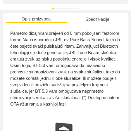
Opis proizvoda
Specifikacije
O nama
Pametno dizajnirani drajveri od 6 mm poboljšani faktorom
forme štapa isporučuju JBL-ov Pure Bass Sound, tako da
ćete osjetiti svaki pulsirajući ritam. Zahvaljujući Bluetooth
tehnologiji sljedeće generacije, JBL Tune Beam slušalice
Privatnost kupca
emituju zvuk uz nisku potrošnju energije i visok kvalitet.
Osim toga, BT 5.3 vam omogućava da nezavisno
prenosite sinhronizovani zvuk na svaku slušalicu, tako da
možete koristiti jednu ili obe slušalice. Ili možete podijeliti
svoj video ili muzički sadržaj sa prijateljem koji nosi
slušalice, jer BT 5.3 vam omogućava neprimetno
Uvjeti i odredbe
strimovanje zvuka za više slušalaca. (*) Dostupno putem
OTA ažuriranja u kasnijoj fazi.