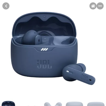
MENI
Račun
Pomoć pri kupovini
Kupovina na rate
Kupovina na rate
Sve je lakše kad se podijeli!
Kupovinu na rate možete obaviti ukoliko posjedujete jednu od
slikovito prikazanih kartica ispod.