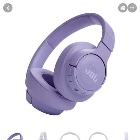
MENI
Račun
Pomoć pri kupovini
Kupovina na rate
Sve je lakše kad se podijeli!
Kupovinu na rate možete obaviti ukoliko posjedujete jednu od
Kupovina na rate
slikovito prikazanih kartica ispod.