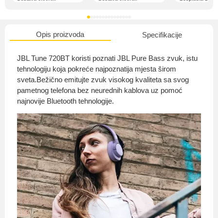
Opis proizvoda
Specifikacije
O nama
JBL Tune 720BT koristi poznati JBL Pure Bass zvuk, istu
tehnologiju koja pokreće najpoznatija mjesta širom
sveta.Bežično emitujte zvuk visokog kvaliteta sa svog
pametnog telefona bez neurednih kablova uz pomoć
Privatnost kupca
najnovije Bluetooth tehnologije.
Uvjeti i odredbe