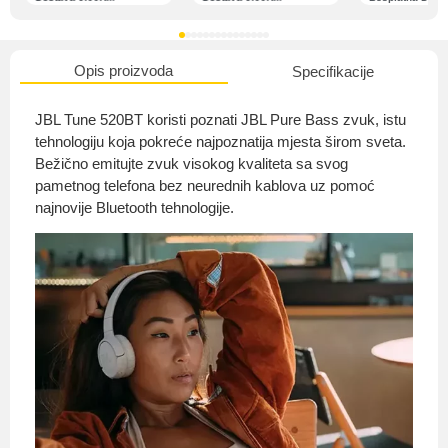
Opis proizvoda
Specifikacije
O nama
JBL Tune 520BT koristi poznati JBL Pure Bass zvuk, istu
tehnologiju koja pokreće najpoznatija mjesta širom sveta.
Bežično emitujte zvuk visokog kvaliteta sa svog
pametnog telefona bez neurednih kablova uz pomoć
Privatnost kupca
najnovije Bluetooth tehnologije.
Uvjeti i odredbe