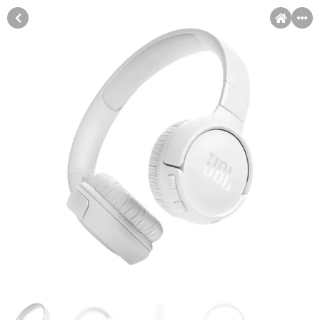
MENI
Račun
Pomoć pri kupovini
Kupovina na rate
Sve je lakše kad se podijeli!
Kupovinu na rate možete obaviti ukoliko posjedujete jednu od
Kupovina na rate
slikovito prikazanih kartica ispod.