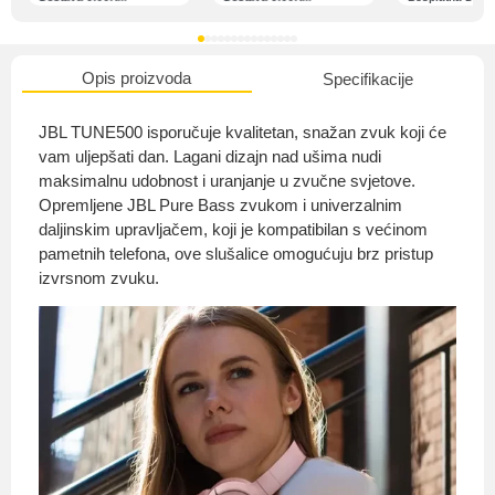
Opis proizvoda
Specifikacije
O nama
JBL TUNE500 isporučuje kvalitetan, snažan zvuk koji će
vam uljepšati dan. Lagani dizajn nad ušima nudi
maksimalnu udobnost i uranjanje u zvučne svjetove.
Opremljene JBL Pure Bass zvukom i univerzalnim
Privatnost kupca
daljinskim upravljačem, koji je kompatibilan s većinom
pametnih telefona, ove slušalice omogućuju brz pristup
izvrsnom zvuku.
Uvjeti i odredbe