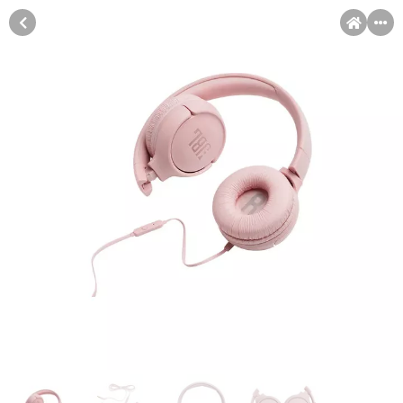
MENI
Račun
Pomoć pri kupovini
Kupovina na rate
Sve je lakše kad se podijeli!
Kupovina na rate
Kupovinu na rate možete obaviti ukoliko posjedujete jednu od
slikovito prikazanih kartica ispod.