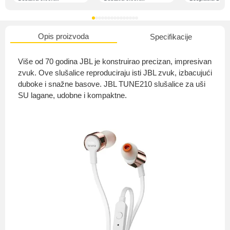
Opis proizvoda
Specifikacije
O nama
Više od 70 godina JBL je konstruirao precizan, impresivan
zvuk. Ove slušalice reproduciraju isti JBL zvuk, izbacujući
duboke i snažne basove. JBL TUNE210 slušalice za uši
SU lagane, udobne i kompaktne.
Privatnost kupca
Uvjeti i odredbe