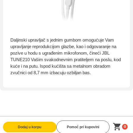
Daljinski upravljač s jednim gumbom omogućuje Vam
upravljanje reprodukcijom glazbe, kao i odgovaranje na
pozive u hodu s ugrađenim mikrofonom, čineći JBL
TUNE210 Vašim svakodnevnim pratiteljem na poslu, kod
kuće i na putu. Ispod kućišta sa metalnom obradom
zvučnici od 8,7 mm izbacuju ozbiljan bas.
0
Dodaj u korpu
Pomoć pri kupovini