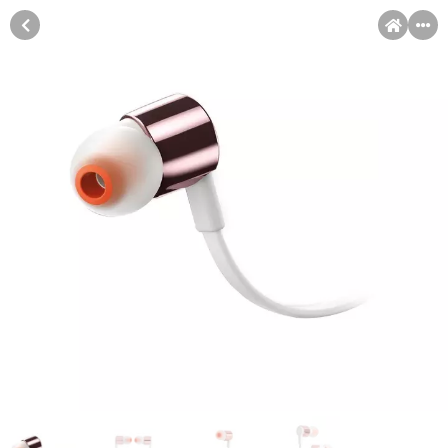
MENI
Račun
Pomoć pri kupovini
Kupovina na rate
Sve je lakše kad se podijeli!
Kupovina na rate
Kupovinu na rate možete obaviti ukoliko posjedujete jednu od
slikovito prikazanih kartica ispod.