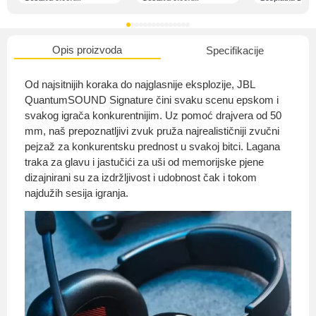
Opis proizvoda
Specifikacije
O nama
Od najsitnijih koraka do najglasnije eksplozije, JBL
QuantumSOUND Signature čini svaku scenu epskom i
svakog igrača konkurentnijim. Uz pomoć drajvera od 50
mm, naš prepoznatljivi zvuk pruža najrealističniji zvučni
Privatnost kupca
pejzaž za konkurentsku prednost u svakoj bitci. Lagana
traka za glavu i jastučići za uši od memorijske pjene
dizajnirani su za izdržljivost i udobnost čak i tokom
najdužih sesija igranja.
Uvjeti i odredbe