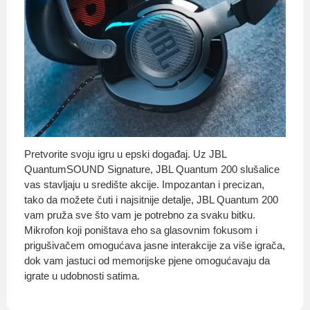
Pretvorite svoju igru ​​u epski događaj. Uz JBL
QuantumSOUND Signature, JBL Quantum 200 slušalice
vas stavljaju u središte akcije. Impozantan i precizan,
tako da možete čuti i najsitnije detalje, JBL Quantum 200
vam pruža sve što vam je potrebno za svaku bitku.
Mikrofon koji poništava eho sa glasovnim fokusom i
prigušivačem omogućava jasne interakcije za više igrača,
dok vam jastuci od memorijske pjene omogućavaju da
igrate u udobnosti satima.