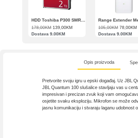
Beko Ugradbeni set N11 BBSE 123001 XD
HDD Toshiba P300 SMR 3.5″ 2TB SATA III
00
KM
178,00
KM
139,00
KM
105,00
KM
78,00
KM
va
Dostava 9.00KM
Dostava 9.00KM
Opis proizvoda
Spec
Pretvorite svoju igru ​​u epski događaj. Uz J
JBL Quantum 100 slušalice stavljaju vas u centar 
impresivan i precizan zvuk koji vam omogućava da
osjetite svaku eksploziju. Mikrofon se može odvo
jasnu komunikaciju i stvaraju laganu udobnost 