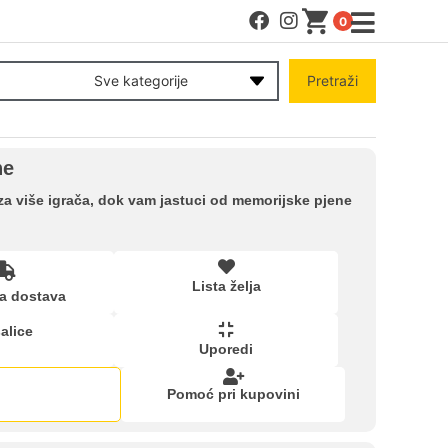
0
MENI
Sve kategorije
Pretraži
Račun
ne
Pomoć pri kupovini
za više igrača, dok vam jastuci od memorijske pjene
Kupovina na rate
Lista želja
a dostava
Lista želja
alice
Uporedi
Upoređeni proizvodi
Pomoć pri kupovini