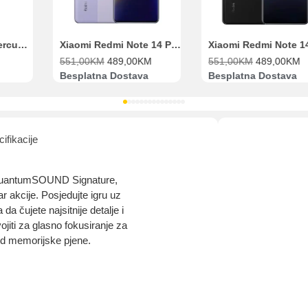
Range Extender Mercusys AX3000 ME80X Wi-Fi 6
Xiaomi Redmi Note 14 Pro 8GB 256GB Ljubičasti
551,00
KM
489,00
KM
551,00
KM
489,00
KM
Besplatna Dostava
Besplatna Dostava
ifikacije
BL QuantumSOUND Signature,
akcije. Posjedujte igru ​​uz
 čujete najsitnije detalje i
jiti za glasno fokusiranje za
od memorijske pjene.