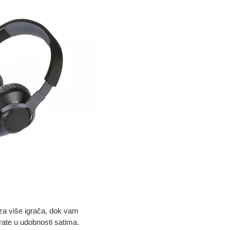
za više igrača, dok vam
ate u udobnosti satima.