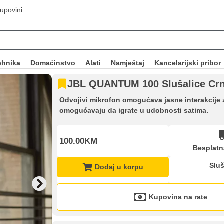
upovini
ehnika
Domaćinstvo
Alati
Namještaj
Kancelarijski pribor
JBL QUANTUM 100 Slušalice Cr
Odvojivi mikrofon omogućava jasne interakcije 
omogućavaju da igrate u udobnosti satima.
100.00KM
Besplatn
Sluš
Dodaj u korpu
Kupovina na rate