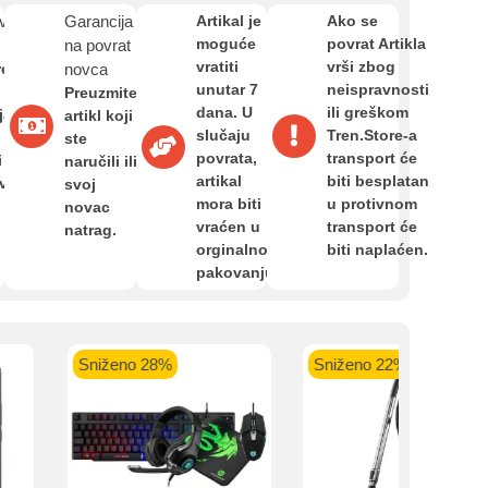
Zahtjev za reklamaciju
van
Garancija
Artikal je
Ako se
moguće
povrat Artikla
na povrat
vratiti
vrši zbog
re
novca
Informacije o dostavi
unutar 7
neispravnosti
Preuzmite
kartica ispod.
dana. U
ili greškom
ja,
artikl koji
slučaju
Tren.Store-a
ste
povrata,
transport će
O nama
i
naručili ili
artikal
biti besplatan
avan
svoj
mora biti
u protivnom
novac
vraćen u
transport će
natrag.
Privatnost kupca
orginalnom
biti naplaćen.
 banka VISA
Sparkasse banka
Raiffeisen banka VISA
NL
pakovanju.
do 24 rate
MasterCard
Magic Card do 36 rata
MasterC
Shop'n'Fun do 36 rata
Uvjeti i odredbe
Sniženo 28%
Sniženo 22%