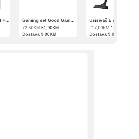
Xiaomi Redmi Note 14 Pro 8GB 256GB Crni
Gaming set Good Game Tastatura, Miš, Slušalice i podloga za miš
72,50
KM
51,90
KM
217,00
KM
169,00
KM
Dostava 9.00KM
Dostava 9.00KM