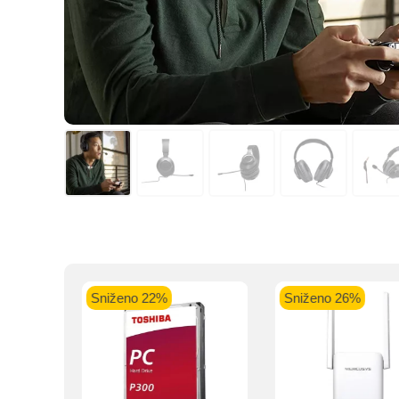
Kupovinu na r
Intesa Sanp
VISA Plati
ra
Sniženo 22%
Sniženo 26%