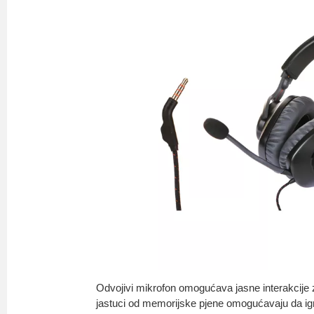
Odvojivi mikrofon omogućava jasne interakcije 
jastuci od memorijske pjene omogućavaju da igr