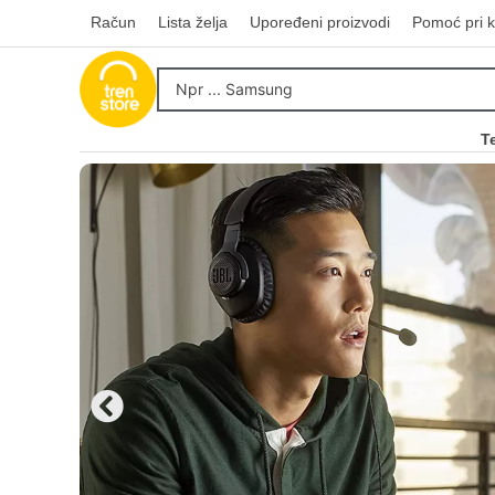
Račun
Lista želja
Upoređeni proizvodi
Pomoć pri k
T