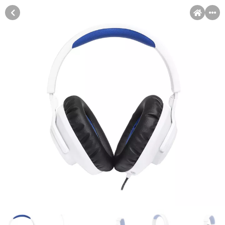
MENI
Račun
Pomoć pri kupovini
Kupovina na rate
Sve je lakše kad se podijeli!
Kupovina na rate
Kupovinu na rate možete obaviti ukoliko posjedujete jednu od
slikovito prikazanih kartica ispod.