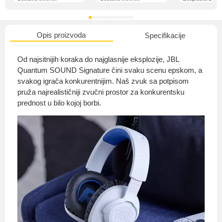
Opis proizvoda
Specifikacije
O nama
Od najsitnijih koraka do najglasnije eksplozije, JBL
Quantum SOUND Signature čini svaku scenu epskom, a
svakog igrača konkurentnijim. Naš zvuk sa potpisom
pruža najrealističniji zvučni prostor za konkurentsku
Privatnost kupca
prednost u bilo kojoj borbi.
Uvjeti i odredbe