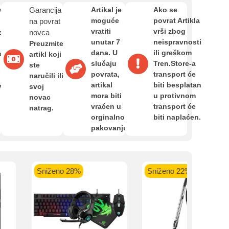
Zahtjev za reklamaciju
van
Garancija
Artikal je
Ako se
moguće
povrat Artikla
na povrat
vratiti
vrši zbog
e
novca
Informacije o dostavi
unutar 7
neispravnosti
Preuzmite
dana. U
ili greškom
a,
artikl koji
kartica ispod.
slučaju
Tren.Store-a
ste
povrata,
transport će
O nama
naručili ili
artikal
biti besplatan
van
svoj
mora biti
u protivnom
novac
vraćen u
transport će
natrag.
Privatnost kupca
orginalnom
biti naplaćen.
 banka VISA
Sparkasse banka
Raiffeisen banka VISA
NL
pakovanju.
do 24 rate
MasterCard
Magic Card do 36 rata
MasterC
Shop'n'Fun do 36 rata
Uvjeti i odredbe
Sniženo 28%
Sniženo 22%