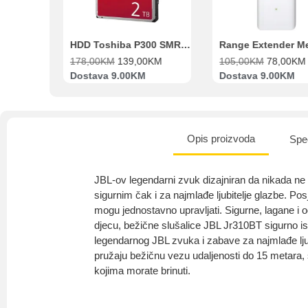
Beko Ugradbeni set N11 BBSE 123001 XD
HDD Toshiba P300 SMR 3.5″ 2TB SATA III
00
KM
178,00
KM
139,00
KM
105,00
KM
78,00
KM
va
Dostava 9.00KM
Dostava 9.00KM
Opis proizvoda
Spec
JBL-ov legendarni zvuk dizajniran da nikada ne 
sigurnim čak i za najmlađe ljubitelje glazbe. Po
mogu jednostavno upravljati. Sigurne, lagane i 
djecu, bežične slušalice JBL Jr310BT sigurno is
legendarnog JBL zvuka i zabave za najmlađe lju
pružaju bežičnu vezu udaljenosti do 15 metara,
kojima morate brinuti.