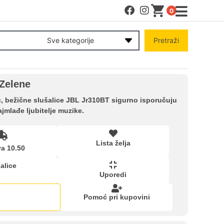
0
MENI
Sve kategorije
Pretraži
Račun
 Zelene
Pomoć pri kupovini
u, bežične slušalice JBL Jr310BT sigurno isporučuju
jmlađe ljubitelje muzike.
Kupovina na rate
Lista želja
a 10.50
Lista želja
alice
Uporedi
Upoređeni proizvodi
Pomoć pri kupovini