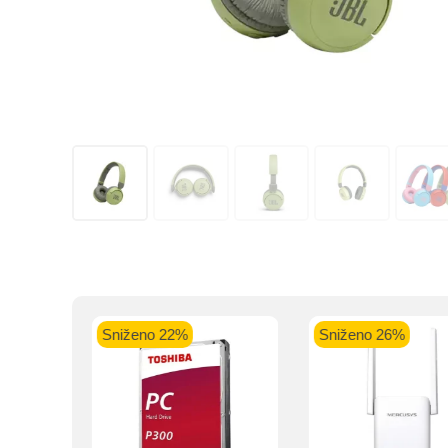
Kupovinu na r
Intesa Sanp
VISA Plati
ra
Sniženo 22%
Sniženo 26%