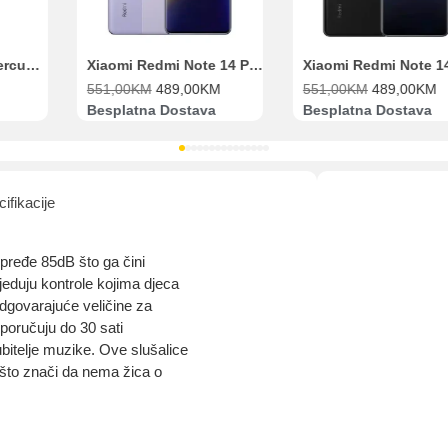
Range Extender Mercusys AX3000 ME80X Wi-Fi 6
Xiaomi Redmi Note 14 Pro 8GB 256GB Ljubičasti
551,00
KM
489,00
KM
551,00
KM
489,00
KM
Besplatna Dostava
Besplatna Dostava
ifikacije
pređe 85dB što ga čini
sjeduju kontrole kojima djeca
odgovarajuće veličine za
poručuju do 30 sati
bitelje muzike. Ove slušalice
 što znači da nema žica o