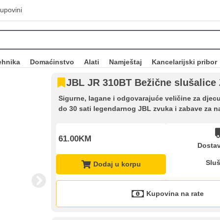
upovini
ehnika
Domaćinstvo
Alati
Namještaj
Kancelarijski pribor
JBL JR 310BT Bežične slušalice
Sigurne, lagane i odgovarajuće veličine za djec
do 30 sati legendarnog JBL zvuka i zabave za na
61.00KM
Dostav
Sluš
Dodaj u korpu
Kupovina na rate