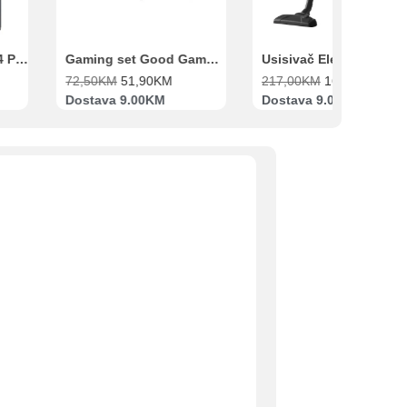
Xiaomi Redmi Note 14 Pro 8GB 256GB Crni
Gaming set Good Game Tastatura, Miš, Slušalice i podloga za miš
72,50
KM
51,90
KM
217,00
KM
169,00
KM
Dostava 9.00KM
Dostava 9.00KM