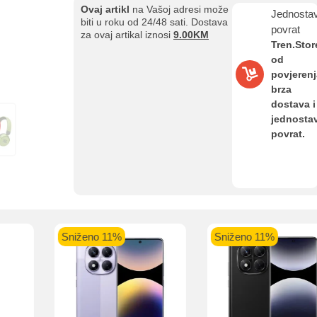
Ovaj artikl
na Vašoj adresi može
Jednosta
biti u roku od 24/48 sati. Dostava
povrat
za ovaj artikal iznosi
9.00KM
Tren.Stor
Kupovina na rate
od
Sve je lakše kad se podijeli!
povjerenj
ate možete obaviti ukoliko posjedujete jednu od slikovito prikazanih 
brza
dostava i
jednosta
povrat.
aolo banka
Intesa Sanpaolo banka
UniCredit banka
UniCredit
num do 12
VISA Inspire do 12 rata
MasterCard Obročna
Obročna 
ta
do 24 rate
Sniženo 11%
Sniženo 11%
Pomoć pri kupovini
Bit će uračunati bankarski troškovi u iznosi od 3.5%