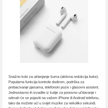
Snažno kolo za uklanjanje šuma (aktivna redukcija buke).
Popularna funkcija kontrole dodirom, podrška za
prebacivanje pjesama, telefonski poziv i glasovni asistent.
Jednostavno ih izvadite iz kutije za ponovno učitavanje i
odmah će se pojaviti na vašem iPhone ili Android telefonu,
tako da možete ući u svijet muzike za nekoliko sekundi.