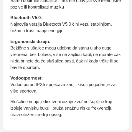
Samo dodirnite slušalice i možete obavljati sve telefonske
pozive ili kontrolisati muziku
Bluetooth V5.0:
Najnovija verzija Bluetooth V5.0 čini vezu stabilnijom,
bržom i troši manje energije
Ergonomski dizajn:
Bežične slušalice mogu udobno da stanu u uho dugo
vremena, bez bolova, više ne zapliću kabl, ne morate čak
ni da brinete da će slušalica pasti, čak ni kada trčite ili se
bavite sportom.
Vodootpornost:
Vodootporan IPX5 sprječava znoj i kišu i pogodan je za
više sportova.
Slušalice imaju jedinstveni dizajn zvučne šupljine koji
izoluje vanjsku buku i pruža snažnu nisku frekvenciju i
uravnotežen srednji opseg.