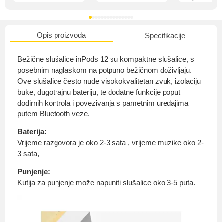
Opis proizvoda
Specifikacije
O nama
Bežične slušalice inPods 12 su kompaktne slušalice, s
posebnim naglaskom na potpuno bežičnom doživljaju.
Ove slušalice često nude visokokvalitetan zvuk, izolaciju
buke, dugotrajnu bateriju, te dodatne funkcije poput
Privatnost kupca
dodirnih kontrola i povezivanja s pametnim uređajima
putem Bluetooth veze.
Baterija:
Vrijeme razgovora je oko 2-3 sata , vrijeme muzike oko 2-
3 sata,
Uvjeti i odredbe
Punjenje:
Kutija za punjenje može napuniti slušalice oko 3-5 puta.