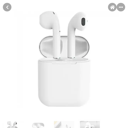
MENI
Račun
Pomoć pri kupovini
Kupovina na rate