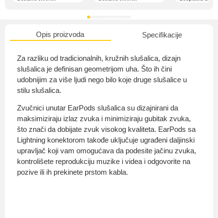
Opis proizvoda
Specifikacije
O nama
Za razliku od tradicionalnih, kružnih slušalica, dizajn
slušalica je definisan geometrijom uha. Što ih čini
udobnijim za više ljudi nego bilo koje druge slušalice u
stilu slušalica.
Privatnost kupca
Zvučnici unutar EarPods slušalica su dizajnirani da
maksimiziraju izlaz zvuka i minimiziraju gubitak zvuka,
što znači da dobijate zvuk visokog kvaliteta. EarPods sa
Lightning konektorom takođe uključuje ugrađeni daljinski
upravljač koji vam omogućava da podesite jačinu zvuka,
Uvjeti i odredbe
kontrolišete reprodukciju muzike i videa i odgovorite na
pozive ili ih prekinete prstom kabla.