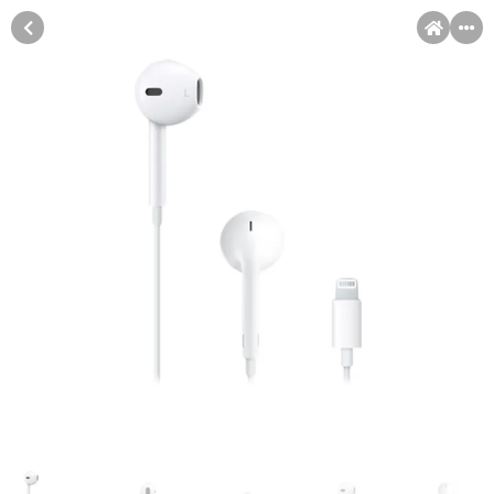
MENI
Račun
Pomoć pri kupovini
Kupovina na rate
Kupovina na rate
Sve je lakše kad se podijeli!
Kupovinu na rate možete obaviti ukoliko posjedujete jednu od
slikovito prikazanih kartica ispod.