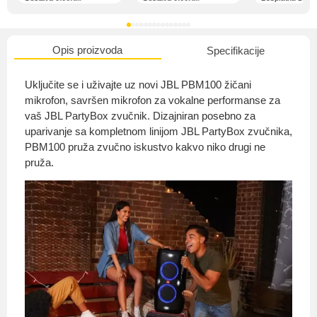
Opis proizvoda
Specifikacije
O nama
Uključite se i uživajte uz novi JBL PBM100 žičani
mikrofon, savršen mikrofon za vokalne performanse za
vaš JBL PartyBox zvučnik. Dizajniran posebno za
uparivanje sa kompletnom linijom JBL PartyBox zvučnika,
Privatnost kupca
PBM100 pruža zvučno iskustvo kakvo niko drugi ne
pruža.
Uvjeti i odredbe