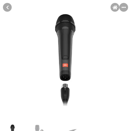
MENI
Račun
Pomoć pri kupovini
Kupovina na rate
Sve je lakše kad se podijeli!
Kupovina na rate
Kupovinu na rate možete obaviti ukoliko posjedujete jednu od
slikovito prikazanih kartica ispod.