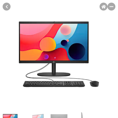
MENI
Račun
Pomoć pri kupovini
Kupovina na rate