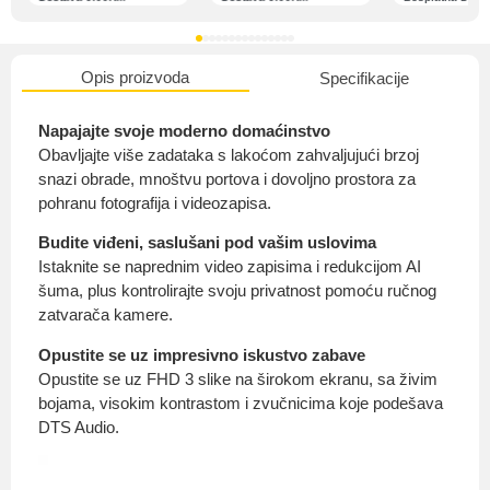
Opis proizvoda
Specifikacije
O nama
Napajajte svoje moderno domaćinstvo
Obavljajte više zadataka s lakoćom zahvaljujući brzoj
snazi ​​obrade, mnoštvu portova i dovoljno prostora za
pohranu fotografija i videozapisa.
Privatnost kupca
Budite viđeni, saslušani pod vašim uslovima
Istaknite se naprednim video zapisima i redukcijom AI
šuma, plus kontrolirajte svoju privatnost pomoću ručnog
zatvarača kamere.
Uvjeti i odredbe
Opustite se uz impresivno iskustvo zabave
Opustite se uz FHD 3 slike na širokom ekranu, sa živim
bojama, visokim kontrastom i zvučnicima koje podešava
DTS Audio.