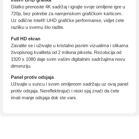
Glatko prenosite 4K sadržaj i igrajte svoje omiljene igre u
720p, bez potrebe za namjenskom grafičkom karticom.
Uz odlične Intel® UHD grafičke performanse, vidjet ćete
razliku u svemu što radite.
Full HD ekran
Zavalite se i uživajte u kristalno jasnim vizualima i slikama
živopisnog kvaliteta od 2 miliona piksela. Rezolucija od
1920 x 1080 daje svim vašim digitalnim sadržajima novu
dimenziju.
Panel protiv odsjaja
Uživajte u suncu i svom omiljenom sadržaju uz ovaj panel
protiv odsjaja. Nereflektirajući i niski sjaj znači da ćete
imati manje odsjaja dok ste vani.