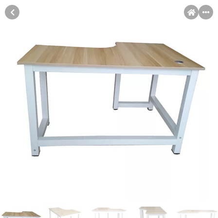
MENI
Račun
Pomoć pri kupovini
Kupovina na rate
Sve je lakše kad se podijeli!
Kupovinu na rate možete obaviti ukoliko posjedujete jednu od
Kupovina na rate
slikovito prikazanih kartica ispod.