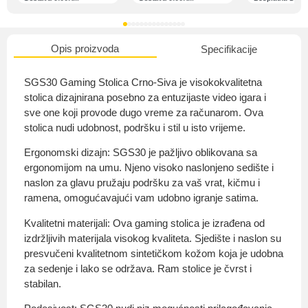
Opis proizvoda
Specifikacije
O nama
SGS30 Gaming Stolica Crno-Siva je visokokvalitetna
stolica dizajnirana posebno za entuzijaste video igara i
sve one koji provode dugo vreme za računarom. Ova
stolica nudi udobnost, podršku i stil u isto vrijeme.
Privatnost kupca
Ergonomski dizajn: SGS30 je pažljivo oblikovana sa
ergonomijom na umu. Njeno visoko naslonjeno sedište i
naslon za glavu pružaju podršku za vaš vrat, kičmu i
ramena, omogućavajući vam udobno igranje satima.
Uvjeti i odredbe
Kvalitetni materijali: Ova gaming stolica je izrađena od
izdržljivih materijala visokog kvaliteta. Sjedište i naslon su
presvučeni kvalitetnom sintetičkom kožom koja je udobna
za sedenje i lako se održava. Ram stolice je čvrst i
stabilan.