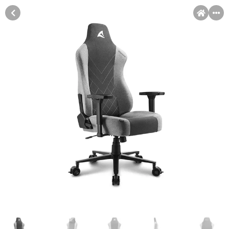
MENI
Račun
Pomoć pri kupovini
Kupovina na rate