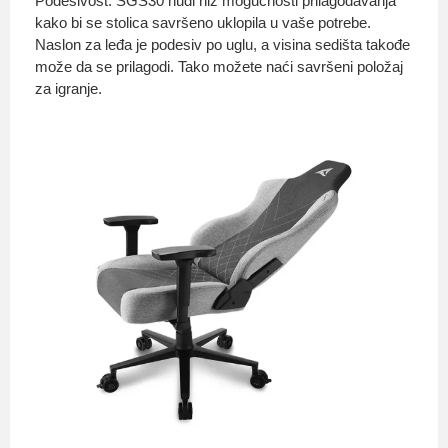
Podesivost: SGS30 nudi niz mogućnosti prilagođavanja
kako bi se stolica savršeno uklopila u vaše potrebe.
Naslon za leđa je podesiv po uglu, a visina sedišta takođe
može da se prilagodi. Tako možete naći savršeni položaj
za igranje.