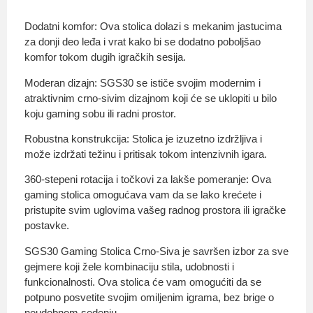
Dodatni komfor: Ova stolica dolazi s mekanim jastucima
za donji deo leđa i vrat kako bi se dodatno poboljšao
komfor tokom dugih igračkih sesija.
Moderan dizajn: SGS30 se ističe svojim modernim i
atraktivnim crno-sivim dizajnom koji će se uklopiti u bilo
koju gaming sobu ili radni prostor.
Robustna konstrukcija: Stolica je izuzetno izdržljiva i
može izdržati težinu i pritisak tokom intenzivnih igara.
360-stepeni rotacija i točkovi za lakše pomeranje: Ova
gaming stolica omogućava vam da se lako krećete i
pristupite svim uglovima vašeg radnog prostora ili igračke
postavke.
SGS30 Gaming Stolica Crno-Siva je savršen izbor za sve
gejmere koji žele kombinaciju stila, udobnosti i
funkcionalnosti. Ova stolica će vam omogućiti da se
potpuno posvetite svojim omiljenim igrama, bez brige o
neudobnom sedenju.