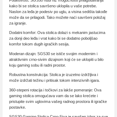
Podesivost: SGS30 nudi niz mogućnosti prilagođavanja
kako bi se stolica savršeno uklopila u vaše potrebe.
Naslon za leđa je podesiv po uglu, a visina sedišta takođe
može da se prilagodi. Tako možete naći savršeni položaj
za igranje.
Dodatni komfor: Ova stolica dolazi s mekanim jastucima
za donji deo leđa i vrat kako bi se dodatno poboljšao
komfor tokom dugih igračkih sesija.
Moderan dizajn: SGS30 se ističe svojim modernim i
atraktivnim crno-sivim dizajnom koji će se uklopiti u bilo
koju gaming sobu ili radni prostor.
Robustna konstrukcija: Stolica je izuzetno izdržljiva i
može izdržati težinu i pritisak tokom intenzivnih igara.
360-stepeni rotacija i točkovi za lakše pomeranje: Ova
gaming stolica omogućava vam da se lako krećete i
pristupite svim uglovima vašeg radnog prostora ili igračke
postavke.
SGS30 Gaming Stolica Crno-Siva je savršen izbor za sve