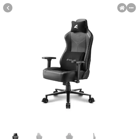
MENI
Račun
Pomoć pri kupovini
Kupovina na rate
Kupovina na rate
Sve je lakše kad se podijeli!
Kupovinu na rate možete obaviti ukoliko posjedujete jednu od