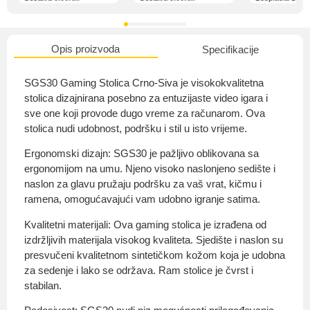
Opis proizvoda
Specifikacije
O nama
SGS30 Gaming Stolica Crno-Siva je visokokvalitetna
stolica dizajnirana posebno za entuzijaste video igara i
sve one koji provode dugo vreme za računarom. Ova
stolica nudi udobnost, podršku i stil u isto vrijeme.
Privatnost kupca
Ergonomski dizajn: SGS30 je pažljivo oblikovana sa
ergonomijom na umu. Njeno visoko naslonjeno sedište i
naslon za glavu pružaju podršku za vaš vrat, kičmu i
ramena, omogućavajući vam udobno igranje satima.
Uvjeti i odredbe
Kvalitetni materijali: Ova gaming stolica je izrađena od
izdržljivih materijala visokog kvaliteta. Sjedište i naslon su
presvučeni kvalitetnom sintetičkom kožom koja je udobna
za sedenje i lako se održava. Ram stolice je čvrst i
stabilan.