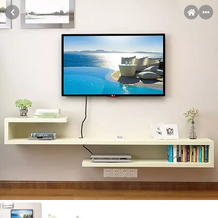
MENI
Račun
Pomoć pri kupovini
Kupovina na rate
Sve je lakše kad se podijeli!
Kupovinu na rate možete obaviti ukoliko posjedujete jednu od
slikovito prikazanih kartica ispod.
Kupovina na rate