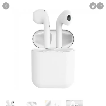
MENI
Račun
Pomoć pri kupovini
Kupovina na rate