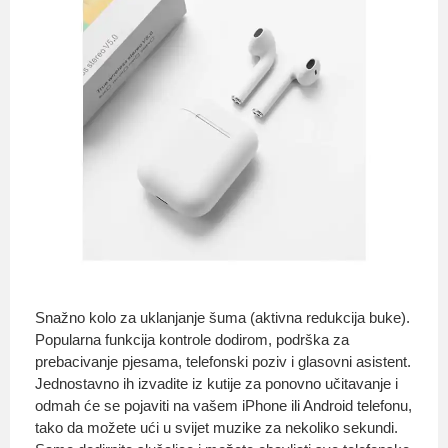
Snažno kolo za uklanjanje šuma (aktivna redukcija buke).
Popularna funkcija kontrole dodirom, podrška za
prebacivanje pjesama, telefonski poziv i glasovni asistent.
Jednostavno ih izvadite iz kutije za ponovno učitavanje i
odmah će se pojaviti na vašem iPhone ili Android telefonu,
tako da možete ući u svijet muzike za nekoliko sekundi.