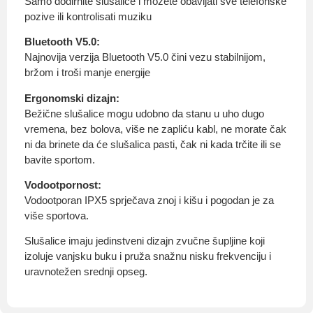
Samo dodirnite slušalice i možete obavljati sve telefonske
pozive ili kontrolisati muziku
Bluetooth V5.0:
Najnovija verzija Bluetooth V5.0 čini vezu stabilnijom,
bržom i troši manje energije
Ergonomski dizajn:
Bežične slušalice mogu udobno da stanu u uho dugo
vremena, bez bolova, više ne zapliću kabl, ne morate čak
ni da brinete da će slušalica pasti, čak ni kada trčite ili se
bavite sportom.
Vodootpornost:
Vodootporan IPX5 sprječava znoj i kišu i pogodan je za
više sportova.
Slušalice imaju jedinstveni dizajn zvučne šupljine koji
izoluje vanjsku buku i pruža snažnu nisku frekvenciju i
uravnotežen srednji opseg.