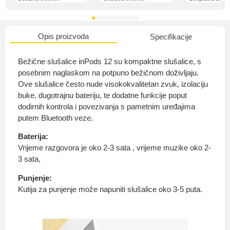
Opis proizvoda
Specifikacije
O nama
Bežične slušalice inPods 12 su kompaktne slušalice, s
posebnim naglaskom na potpuno bežičnom doživljaju.
Ove slušalice često nude visokokvalitetan zvuk, izolaciju
buke, dugotrajnu bateriju, te dodatne funkcije poput
Privatnost kupca
dodirnih kontrola i povezivanja s pametnim uređajima
putem Bluetooth veze.
Baterija:
Vrijeme razgovora je oko 2-3 sata , vrijeme muzike oko 2-
3 sata,
Uvjeti i odredbe
Punjenje:
Kutija za punjenje može napuniti slušalice oko 3-5 puta.