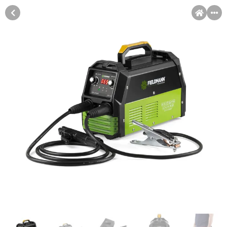
MENI
Račun
Pomoć pri kupovini
Kupovina na rate
Kupovina na rate