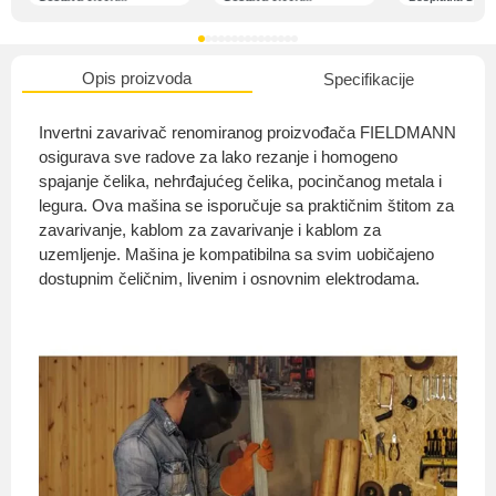
Opis proizvoda
Specifikacije
O nama
Invertni zavarivač renomiranog proizvođača FIELDMANN
osigurava sve radove za lako rezanje i homogeno
spajanje čelika, nehrđajućeg čelika, pocinčanog metala i
legura. Ova mašina se isporučuje sa praktičnim štitom za
Privatnost kupca
zavarivanje, kablom za zavarivanje i kablom za
uzemljenje. Mašina je kompatibilna sa svim uobičajeno
dostupnim čeličnim, livenim i osnovnim elektrodama.
Uvjeti i odredbe