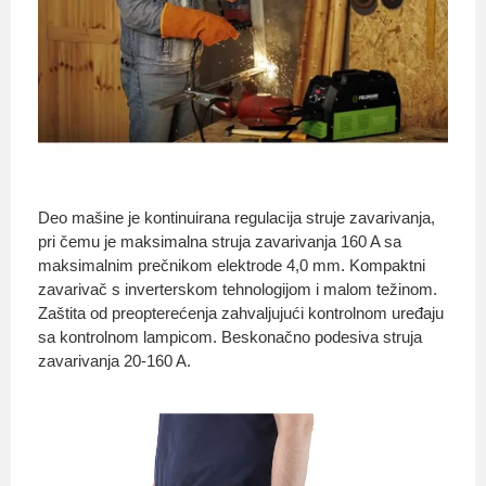
Deo mašine je kontinuirana regulacija struje zavarivanja,
pri čemu je maksimalna struja zavarivanja 160 A sa
maksimalnim prečnikom elektrode 4,0 mm. Kompaktni
zavarivač s inverterskom tehnologijom i malom težinom.
Zaštita od preopterećenja zahvaljujući kontrolnom uređaju
sa kontrolnom lampicom. Beskonačno podesiva struja
zavarivanja 20-160 A.