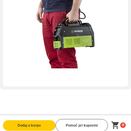
0
Dodaj u korpu
Pomoć pri kupovini