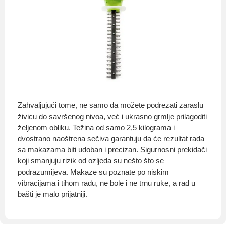
Zahvaljujući tome, ne samo da možete podrezati zaraslu
živicu do savršenog nivoa, već i ukrasno grmlje prilagoditi
željenom obliku. Težina od samo 2,5 kilograma i
dvostrano naoštrena sečiva garantuju da će rezultat rada
sa makazama biti udoban i precizan. Sigurnosni prekidači
koji smanjuju rizik od ozljeda su nešto što se
podrazumijeva. Makaze su poznate po niskim
vibracijama i tihom radu, ne bole i ne trnu ruke, a rad u
bašti je malo prijatniji.