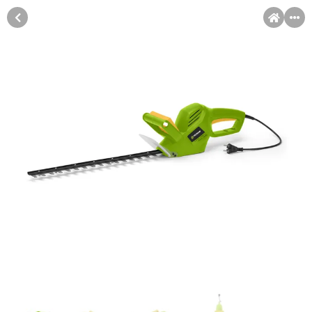
MENI
Račun
Pomoć pri kupovini
Kupovina na rate
Kupovina na rate
Sve je lakše kad se podijeli!
Kupovinu na rate možete obaviti ukoliko posjedujete jednu od
slikovito prikazanih kartica ispod.