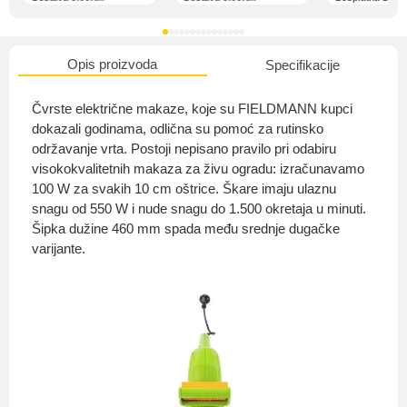
Opis proizvoda
Specifikacije
O nama
Čvrste električne makaze, koje su FIELDMANN kupci
dokazali godinama, odlična su pomoć za rutinsko
održavanje vrta. Postoji nepisano pravilo pri odabiru
visokokvalitetnih makaza za živu ogradu: izračunavamo
Privatnost kupca
100 W za svakih 10 cm oštrice. Škare imaju ulaznu
snagu od 550 W i nude snagu do 1.500 okretaja u minuti.
Šipka dužine 460 mm spada među srednje dugačke
varijante.
Uvjeti i odredbe