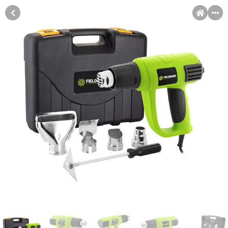
MENI
Račun
Pomoć pri kupovini
Kupovina na rate
Sve je lakše kad se podijeli!
Kupovinu na rate možete obaviti ukoliko posjedujete jednu od
Kupovina na rate
slikovito prikazanih kartica ispod.