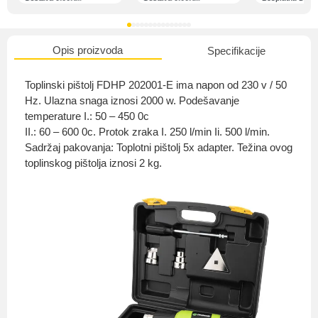
Opis proizvoda
Specifikacije
O nama
Toplinski pištolj FDHP 202001-E ima napon od 230 v / 50
Hz. Ulazna snaga iznosi 2000 w. Podešavanje
temperature I.: 50 – 450 0c
II.: 60 – 600 0c. Protok zraka I. 250 l/min Ii. 500 l/min.
Privatnost kupca
Sadržaj pakovanja: Toplotni pištolj 5x adapter. Težina ovog
toplinskog pištolja iznosi 2 kg.
Uvjeti i odredbe