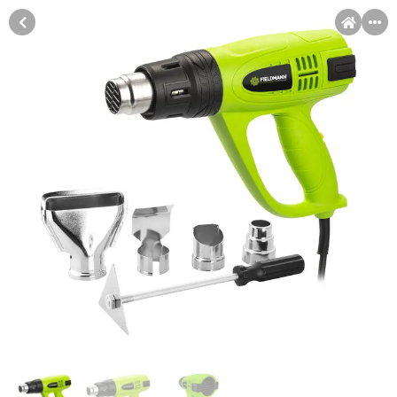
MENI
Račun
Pomoć pri kupovini
Kupovina na rate
Sve je lakše kad se podijeli!
Kupovina na rate
Kupovinu na rate možete obaviti ukoliko posjedujete jednu od
slikovito prikazanih kartica ispod.