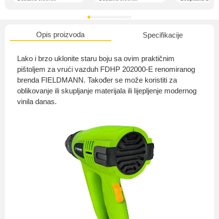
Opis proizvoda
Specifikacije
O nama
Lako i brzo uklonite staru boju sa ovim praktičnim
pištoljem za vrući vazduh FDHP 202000-E renomiranog
brenda FIELDMANN. Također se može koristiti za
oblikovanje ili skupljanje materijala ili lijepljenje modernog
Privatnost kupca
vinila danas.
Uvjeti i odredbe