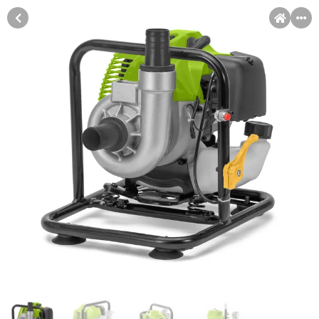
MENI
Račun
Pomoć pri kupovini
Kupovina na rate
Sve je lakše kad se podijeli!
Kupovinu na rate možete obaviti ukoliko posjedujete jednu od
Kupovina na rate
slikovito prikazanih kartica ispod.