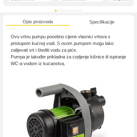
Opis proizvoda
Specifikacije
O nama
Ovu vrtnu pumpu posebno cijene vlasnici vrtova s ​​
pristupom kućnoj vodi. S ovom pumpom mogu lako
zalijevati vrt i štediti vodu za piće.
Pumpa je također prikladna za crpljenje kišnice ili ispiranje
Privatnost kupca
WC-a vodom iz kućanstva.
Uvjeti i odredbe