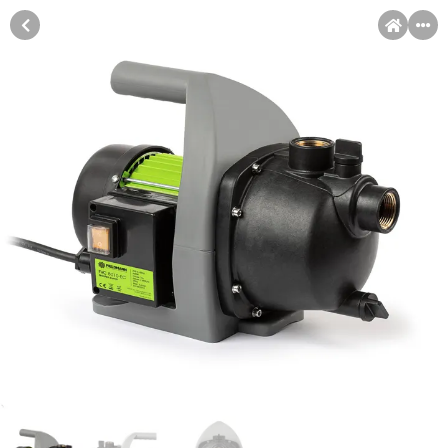
MENI
Račun
Pomoć pri kupovini
Kupovina na rate
Sve je lakše kad se podijeli!
Kupovina na rate
Kupovinu na rate možete obaviti ukoliko posjedujete jednu od
slikovito prikazanih kartica ispod.