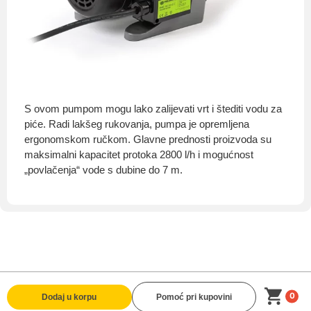
S ovom pumpom mogu lako zalijevati vrt i štediti vodu za
piće. Radi lakšeg rukovanja, pumpa je opremljena
ergonomskom ručkom. Glavne prednosti proizvoda su
maksimalni kapacitet protoka 2800 l/h i mogućnost
„povlačenja“ vode s dubine do 7 m.
0
Dodaj u korpu
Pomoć pri kupovini