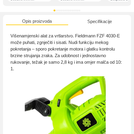
Opis proizvoda
Specifikacije
O nama
Višenamjenski alat za vrtlarstvo. Fieldmann FZF 4030-E
može puhati, zgnječiti i sisati. Nudi funkciju mekog
pokretanja – sporo pokretanje motora i glatku kontrolu
brzine strujanja zraka. Za udobnost i jednostavno
Privatnost kupca
rukovanje, težak je samo 2,8 kg i ima omjer malča od 10:
1.
Uvjeti i odredbe