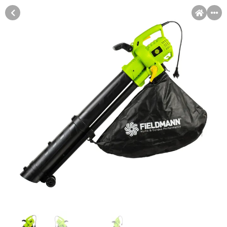
MENI
Račun
Pomoć pri kupovini
Kupovina na rate
Sve je lakše kad se podijeli!
Kupovinu na rate možete obaviti ukoliko posjedujete jednu od
Kupovina na rate
slikovito prikazanih kartica ispod.