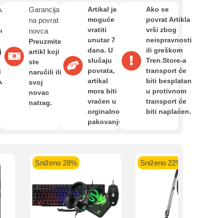
Zahtjev za reklamaciju
van
Garancija
Artikal je
Ako se
moguće
povrat Artikla
na povrat
vratiti
vrši zbog
re
novca
Informacije o dostavi
kartica ispod.
unutar 7
neispravnosti
Preuzmite
dana. U
ili greškom
ja,
artikl koji
slučaju
Tren.Store-a
ste
povrata,
transport će
O nama
i
naručili ili
artikal
biti besplatan
avan
svoj
mora biti
u protivnom
novac
vraćen u
transport će
 banka VISA
Sparkasse banka
Raiffeisen banka VISA
NL
natrag.
Privatnost kupca
orginalnom
biti naplaćen.
do 24 rate
MasterCard
Magic Card do 36 rata
MasterC
pakovanju.
Shop'n'Fun do 36 rata
Uvjeti i odredbe
Sniženo 28%
Sniženo 22%