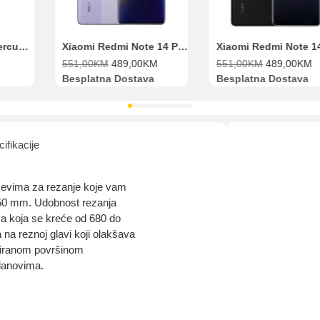
Range Extender Mercusys AX3000 ME80X Wi-Fi 6
Xiaomi Redmi Note 14 Pro 8GB 256GB Ljubičasti
551,00
KM
489,00
KM
551,00
KM
489,00
KM
Besplatna Dostava
Besplatna Dostava
ifikacije
oževima za rezanje koje vam
 50 mm. Udobnost rezanja
za koja se kreće od 680 do
na reznoj glavi koji olakšava
umiranom površinom
dlanovima.