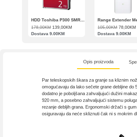
Beko Ugradbeni set N11 BBSE 123001 XD
HDD Toshiba P300 SMR 3.5″ 2TB SATA III
00
KM
178,00
KM
139,00
KM
105,00
KM
78,00
KM
va
Dostava 9.00KM
Dostava 9.00KM
Opis proizvoda
Spec
Par teleskopskih škara za granje sa kliznim n
omogućavaju da lako sečete grane debljine do
dodatno je poboljšana zahvaljujući dužini maka
920 mm, a posebno zahvaljujući sistemu poluga 
rezanje debljih grana. Ergonomski držači s g
osiguravaju da neće skliznuti čak ni s mokrim 