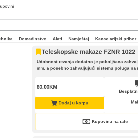
upovini
ehnika
Domaćinstvo
Alati
Namještaj
Kancelarijski pribor
Teleskopske makaze FZNR 1022
Udobnost rezanja dodatno je poboljšana zahvalj
mm, a posebno zahvaljujući sistemu poluga na re
80.00KM
Besplatn
Ma
Dodaj u korpu
Kupovina na rate