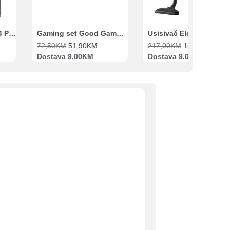
Xiaomi Redmi Note 14 Pro 8GB 256GB Crni
Gaming set Good Game Tastatura, Miš, Slušalice i podloga za miš
72,50
KM
51,90
KM
217,00
KM
169,00
KM
Dostava 9.00KM
Dostava 9.00KM