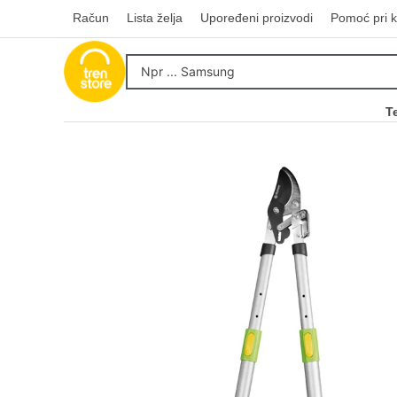
Račun
Lista želja
Upoređeni proizvodi
Pomoć pri k
T