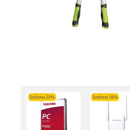
Kupovinu na r
Intesa Sanp
VISA Plati
ra
Sniženo 22%
Sniženo 26%