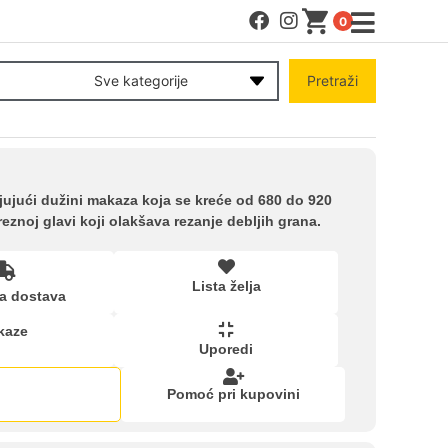
0
MENI
Sve kategorije
Pretraži
Račun
Pomoć pri kupovini
ujući dužini makaza koja se kreće od 680 do 920
znoj glavi koji olakšava rezanje debljih grana.
Kupovina na rate
Lista želja
a dostava
Lista želja
kaze
Uporedi
Upoređeni proizvodi
Pomoć pri kupovini