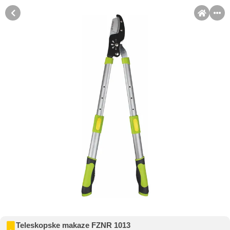
MENI
Račun
Pomoć pri kupovini
Kupovina na rate
Sve je lakše kad se podijeli!
Kupovinu na rate možete obaviti ukoliko posjedujete jednu od
slikovito prikazanih kartica ispod.
Kupovina na rate
Teleskopske makaze FZNR 1013