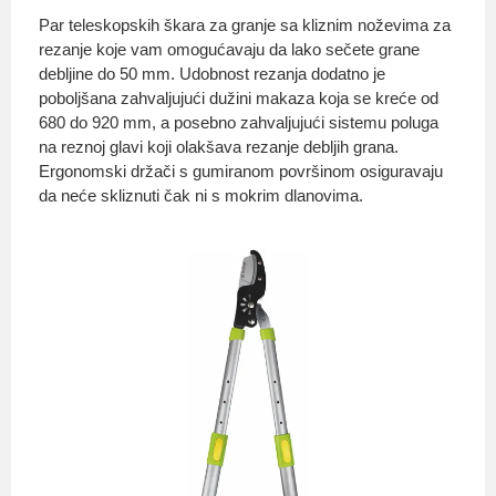
Par teleskopskih škara za granje sa kliznim noževima za
rezanje koje vam omogućavaju da lako sečete grane
debljine do 50 mm. Udobnost rezanja dodatno je
O nama
poboljšana zahvaljujući dužini makaza koja se kreće od
680 do 920 mm, a posebno zahvaljujući sistemu poluga
na reznoj glavi koji olakšava rezanje debljih grana.
Ergonomski držači s gumiranom površinom osiguravaju
da neće skliznuti čak ni s mokrim dlanovima.
Privatnost kupca
Uvjeti i odredbe