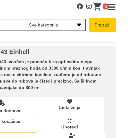
0
MENI
Sve kategorije
Pretraži
Račun
43 Einhell
Pomoć pri kupovini
0/43 savršen je pomoćnik za optimalnu njegu
zinom praznog hoda od 3300 o/min kosi travnjak
te ove električne kosilice izrađeno je od robusne
Kupovina na rate
e sve do rubova je čisto i precizno. Sa širinom
travnjake do 800 m².
Lista želja
Lista želja
a dostava
Upoređeni proizvodi
i kosačice
Uporedi