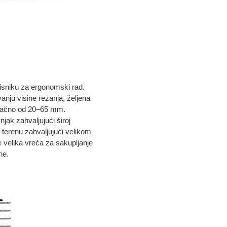
isniku za ergonomski rad.
nju visine rezanja, željena
dinačno od 20–65 mm.
njak zahvaljujući široj
 terenu zahvaljujući velikom
 velika vreća za sakupljanje
ne.