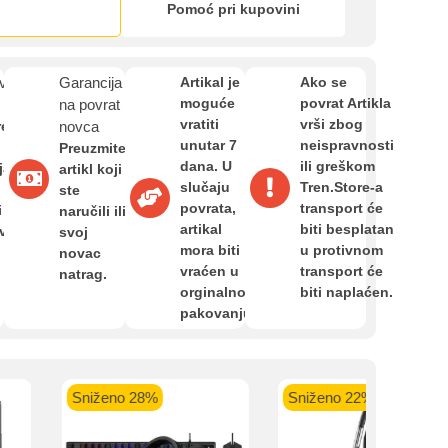
Zahtjev za reklamaciju
Pomoć pri kupovini
Informacije o dostavi
van
Garancija
Artikal je
Ako se
moguće
povrat Artikla
na povrat
vratiti
vrši zbog
re
novca
unutar 7
neispravnosti
O nama
Preuzmite
dana. U
ili greškom
ja,
artikl koji
slučaju
Tren.Store-a
ste
povrata,
transport će
i
naručili ili
Privatnost kupca
artikal
biti besplatan
avan
svoj
mora biti
u protivnom
novac
kartica ispod.
vraćen u
transport će
natrag.
Uvjeti i odredbe
orginalnom
biti naplaćen.
pakovanju.
 banka VISA
Sparkasse banka
Raiffeisen banka VISA
NL
Sniženo 28%
Sniženo 22%
do 24 rate
MasterCard
Magic Card do 36 rata
MasterC
Shop'n'Fun do 36 rata