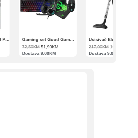
Xiaomi Redmi Note 14 Pro 8GB 256GB Crni
Gaming set Good Game Tastatura, Miš, Slušalice i podloga za miš
72,50
KM
51,90
KM
217,00
KM
169,00
KM
Dostava 9.00KM
Dostava 9.00KM