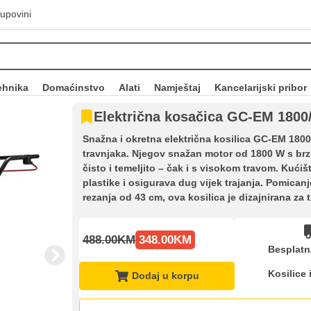
upovini
ehnika
Domaćinstvo
Alati
Namještaj
Kancelarijski pribor
Električna kosačica GC-EM 1800/
Snažna i okretna električna kosilica GC-EM 180
travnjaka. Njegov snažan motor od 1800 W s br
čisto i temeljito – čak i s visokom travom. Kućiš
plastike i osigurava dug vijek trajanja. Pomicanj
rezanja od 43 cm, ova kosilica je dizajnirana za 
488.00KM
348.00KM
Besplatn
Kosilice 
Dodaj u korpu