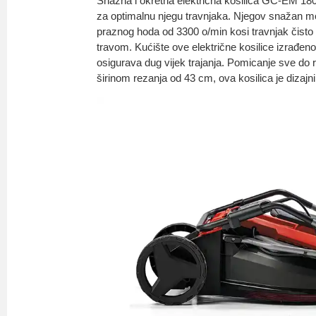
Snažna i okretna električna kosilica GC-EM 18
za optimalnu njegu travnjaka. Njegov snažan 
praznog hoda od 3300 o/min kosi travnjak čisto i
travom. Kućište ove električne kosilice izrađeno
osigurava dug vijek trajanja. Pomicanje sve do r
širinom rezanja od 43 cm, ova kosilica je dizajn