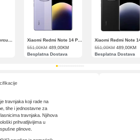
Pomoć pri kupovini
Bit će uračunati bankarski troškovi u iznosi od 3.5%
Range Extender Mercusys AX3000 ME80X Wi-Fi 6
Xiaomi Redmi Note 14 Pro 8GB 256GB Ljubičasti
551,00
KM
489,00
KM
551,00
KM
489,00
KM
Besplatna Dostava
Besplatna Dostava
ifikacije
nje travnjaka koji rade na
e, tihe i jednostavne za
lasnicima travnjaka. Njihova
loški prihvatljivijima u
ispušne plinove.