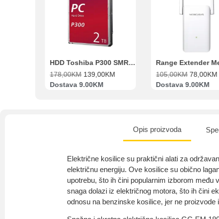
Beko Ugradbeni set N11 BBSE 123001 XD
HDD Toshiba P300 SMR 3.5″ 2TB SATA III
00
KM
178,00
KM
139,00
KM
105,00
KM
78,00
KM
va
Dostava 9.00KM
Dostava 9.00KM
Opis proizvoda
Spec
Električne kosilice su praktični alati za održava
električnu energiju. Ove kosilice su obično lagan
upotrebu, što ih čini popularnim izborom među v
snaga dolazi iz električnog motora, što ih čini eko
odnosu na benzinske kosilice, jer ne proizvode 