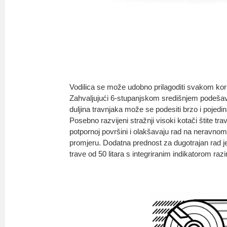
Vodilica se može udobno prilagoditi svakom kor
Zahvaljujući 6-stupanjskom središnjem podešava
duljina travnjaka može se podesiti brzo i poje
Posebno razvijeni stražnji visoki kotači štite trav
potpornoj površini i olakšavaju rad na neravnom
promjeru. Dodatna prednost za dugotrajan rad je
trave od 50 litara s integriranim indikatorom razi