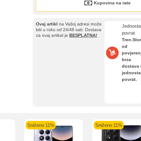
Kupovina na rate
Ovaj artikl
na Vašoj adresi može
Jednosta
biti u roku od 24/48 sati. Dostava
povrat
za ovaj artikal je
BESPLATNA!
Tren.Sto
od
povjeren
brza
dostava 
Kupovina na rate
Sve je lakše kad se podijeli!
jednost
povrat.
ate možete obaviti ukoliko posjedujete jednu od slikovito prikazanih 
aolo banka
Intesa Sanpaolo banka
UniCredit banka
UniCredit
Sniženo 11%
Sniženo 11%
num do 12
VISA Inspire do 12 rata
MasterCard Obročna
Obročna 
ta
do 24 rate