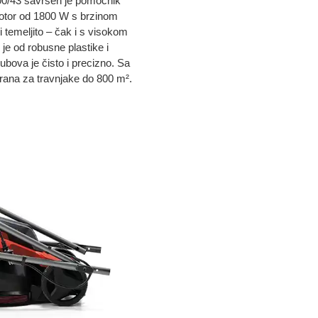
00/43 savršen je pomoćnik
motor od 1800 W s brzinom
 temeljito – čak i s visokom
 je od robusne plastike i
ubova je čisto i precizno. Sa
irana za travnjake do 800 m².