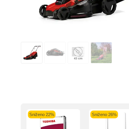
Kupovinu na r
Intesa Sanp
Sniženo 22%
Sniženo 26%
VISA Plati
ra