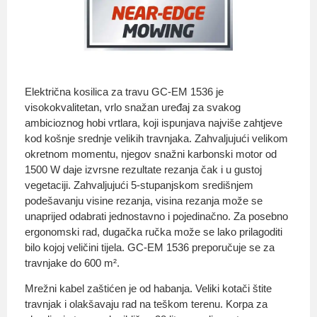
Električna kosilica za travu GC-EM 1536 je
visokokvalitetan, vrlo snažan uređaj za svakog
ambicioznog hobi vrtlara, koji ispunjava najviše zahtjeve
kod košnje srednje velikih travnjaka. Zahvaljujući velikom
okretnom momentu, njegov snažni karbonski motor od
1500 W daje izvrsne rezultate rezanja čak i u gustoj
vegetaciji. Zahvaljujući 5-stupanjskom središnjem
podešavanju visine rezanja, visina rezanja može se
unaprijed odabrati jednostavno i pojedinačno. Za posebno
ergonomski rad, dugačka ručka može se lako prilagoditi
bilo kojoj veličini tijela. GC-EM 1536 preporučuje se za
travnjake do 600 m².
Mrežni kabel zaštićen je od habanja. Veliki kotači štite
travnjak i olakšavaju rad na teškom terenu. Korpa za