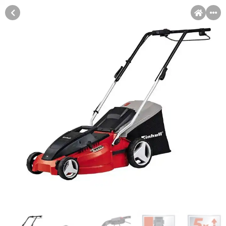
MENI
Račun
Pomoć pri kupovini
Kupovina na rate