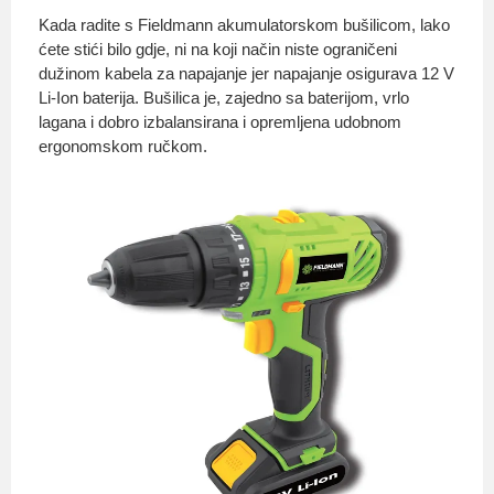
Kada radite s Fieldmann akumulatorskom bušilicom, lako
ćete stići bilo gdje, ni na koji način niste ograničeni
dužinom kabela za napajanje jer napajanje osigurava 12 V
O nama
Li-Ion baterija. Bušilica je, zajedno sa baterijom, vrlo
lagana i dobro izbalansirana i opremljena udobnom
ergonomskom ručkom.
Privatnost kupca
Uvjeti i odredbe