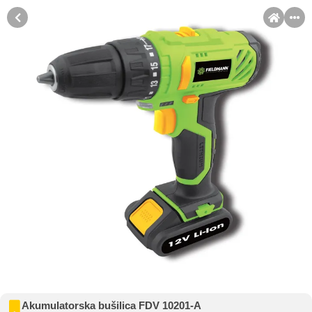
MENI
Račun
Pomoć pri kupovini
Kupovina na rate
Sve je lakše kad se podijeli!
Kupovinu na rate možete obaviti ukoliko posjedujete jednu od
Kupovina na rate
slikovito prikazanih kartica ispod.
Akumulatorska bušilica FDV 10201-A