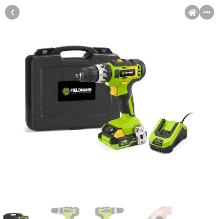
MENI
Račun
Pomoć pri kupovini
Kupovina na rate
Kupovina na rate