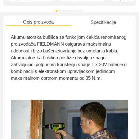
Opis proizvoda
Specifikacije
O nama
Akumulatorska bušilica sa funkcijom čekića renomiranog
proizvođača FIELDMANN osigurava maksimalnu
udobnost i brzo bušenje/uvrtanje bez ometanja kabla.
Akumulatorska bušilica postiže dovoljnu snagu
Privatnost kupca
zahvaljujući potpunom korištenju snage 1 x 20V baterije u
kombinaciji s elektronskom upravljačkom jedinicom i
maksimalnom obrtnom momentu od 35 N.m.
Uvjeti i odredbe